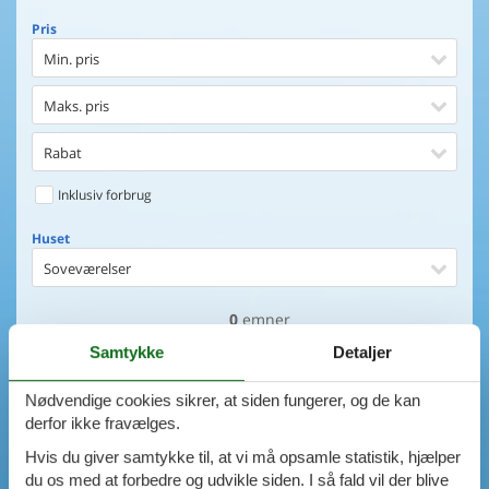
Pris
Min. pris
Maks. pris
Rabat
Inklusiv forbrug
Huset
Soveværelser
0
emner
Huset
Samtykke
Detaljer
Afstand til indkøb
VIS HUSE
Nødvendige cookies sikrer, at siden fungerer, og de kan
Afstand til vand
AVANCERET SØGNING
derfor ikke fravælges.
Udsigt til vand
Hvis du giver samtykke til, at vi må opsamle statistik, hjælper
du os med at forbedre og udvikle siden. I så fald vil der blive
Faciliteter