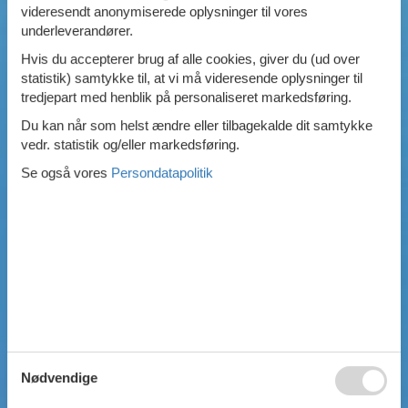
videresendt anonymiserede oplysninger til vores
Swimmingpool
underleverandører.
Spa
Hvis du accepterer brug af alle cookies, giver du (ud over
Sauna
statistik) samtykke til, at vi må videresende oplysninger til
Internet
tredjepart med henblik på personaliseret markedsføring.
Parabol/kabel TV
Brændeovn
Du kan når som helst ændre eller tilbagekalde dit samtykke
Opvaskemaskine
vedr. statistik og/eller markedsføring.
Vaskemaskine
Se også vores
Persondatapolitik
Tørretumbler
Ikkeryger
Aktivitetsrum
Handicapvenligt
Gode fiskeforhold
Indhegnet område
Aircondition
Ladestander til elbil
Energivenligt
Nødvendige