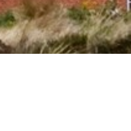
Sommerhus med hund i Livigno gennem
Cofman
Hvis I ønsker en skøn ferie med hund i
Livigno
i et privat
sommerhus, så har I muligheden hos os. Her i Livigno har vi
21 sommerhuse, hvor hund er tilladt. I kan let finde og bestille
et sommerhus, hvor I kan medbringe hund, ud fra jeres