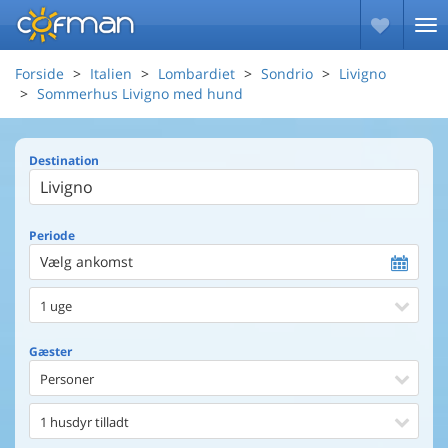
Forside
Italien
Lombardiet
Sondrio
Livigno
Sommerhus Livigno med hund
Destination
Periode
Vælg ankomst
1 uge
Gæster
Personer
1 husdyr tilladt