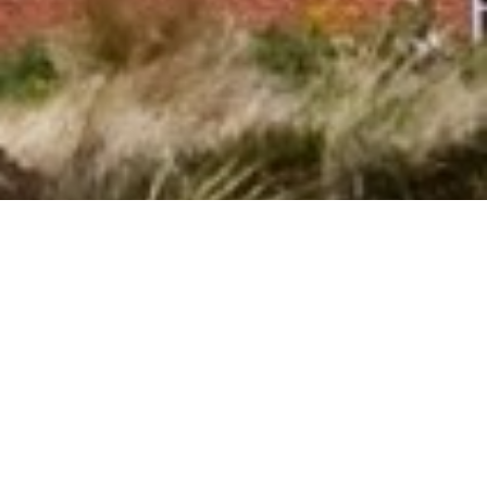
Reservér privat sommerhus i Lüttkevitz
med hund tilladt
Hvis I ønsker en dejlig ferie med hund i
Lüttkevitz
i et privat
sommerhus, så har I muligheden hos os. Her i Lüttkevitz kan I
vælge mellem 46 sommerhuse, hvor hund er tilladt. I kan let
finde og booke et sommerhus, hvor I kan medbringe hund, ud