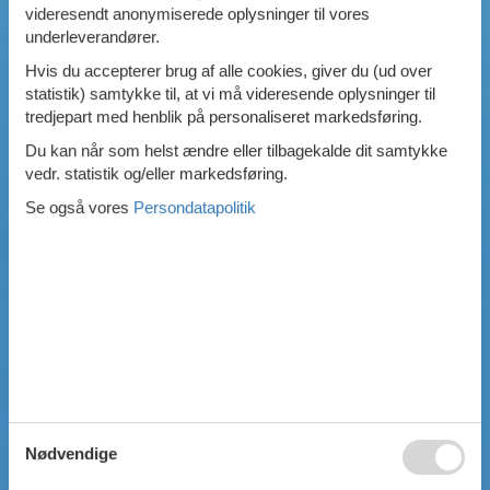
videresendt anonymiserede oplysninger til vores
Swimmingpool
underleverandører.
Spa
Hvis du accepterer brug af alle cookies, giver du (ud over
Sauna
statistik) samtykke til, at vi må videresende oplysninger til
Internet
tredjepart med henblik på personaliseret markedsføring.
Parabol/kabel TV
Brændeovn
Du kan når som helst ændre eller tilbagekalde dit samtykke
Opvaskemaskine
vedr. statistik og/eller markedsføring.
Vaskemaskine
Se også vores
Persondatapolitik
Tørretumbler
Ikkeryger
Aktivitetsrum
Handicapvenligt
Gode fiskeforhold
Indhegnet område
Aircondition
Ladestander til elbil
Energivenligt
Nødvendige