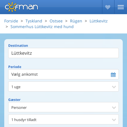
Forside
Tyskland
Ostsee
Rügen
Lüttkevitz
Sommerhus Lüttkevitz med hund
Destination
Periode
Vælg ankomst
1 uge
Gæster
Personer
1 husdyr tilladt