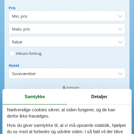
Pris
Min. pris
Maks. pris
Rabat
Inklusiv forbrug
Huset
Soveværelser
0
emner
Huset
Samtykke
Detaljer
Afstand til indkøb
VIS HUSE
Nødvendige cookies sikrer, at siden fungerer, og de kan
Afstand til vand
AVANCERET SØGNING
derfor ikke fravælges.
Udsigt til vand
Hvis du giver samtykke til, at vi må opsamle statistik, hjælper
du os med at forbedre og udvikle siden. I så fald vil der blive
Faciliteter