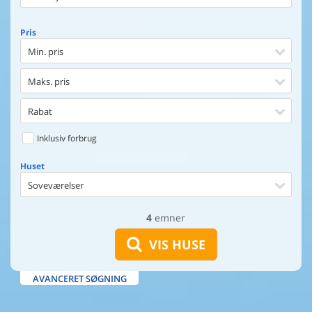
Pris
Min. pris
Maks. pris
Rabat
Inklusiv forbrug
Huset
Soveværelser
4
emner
Huset
Afstand til indkøb
VIS HUSE
Afstand til vand
AVANCERET SØGNING
Udsigt til vand