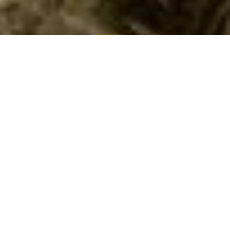
Dejlige sommerhuse i Marina di Massa
med hund tilladt til udlejning
Hvis I vil have en skøn ferie med hund i
Marina di Massa
i
Massa
i et dejligt sommerhus, så har I muligheden hos os.
Her i Marina di Massa kan I vælge mellem 1 sommerhuse,
hvor hund er tilladt. I kan nemt finde og leje et sommerhus,
hvor I kan medbringe hund, ud fra jeres søgekriterier ved at
søge her på siden. Når I har fundet et hus, I finder
spændende, kan I læse en beskrivelse af det. Hvis det lever op
til jeres krav kan I leje det.