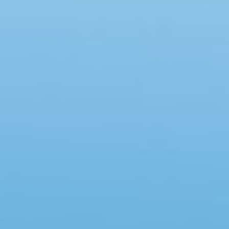
Faciliteter
Swimmingpool
Spa
Sauna
Internet
Parabol/kabel TV
Brændeovn
Opvaskemaskine
Vaskemaskine
Tørretumbler
Ikkeryger
Aktivitetsrum
Handicapvenligt
Gode fiskeforhold
Indhegnet område
Aircondition
Ladestander til elbil
Energivenligt