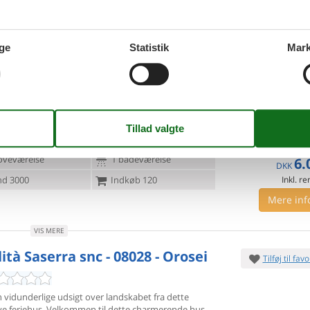
6.
Fra
DKK
d 3000
Indkøb 120
Inkl. r
Mere inf
ge
Statistik
Mark
VIS MERE
8 - Orosei (Nu)
Tilføj til favo
ersoner
1 husdyr
7 overna
oveværelse
1 badeværelse
6.
DKK
d 3000
Indkøb 120
Inkl. r
Mere inf
VIS MERE
ità Saserra snc - 08028 - Orosei
Tilføj til favo
 vidunderlige udsigt over landskabet fra dette
ve feriehus.
Velkommen til dette charmerende hus,