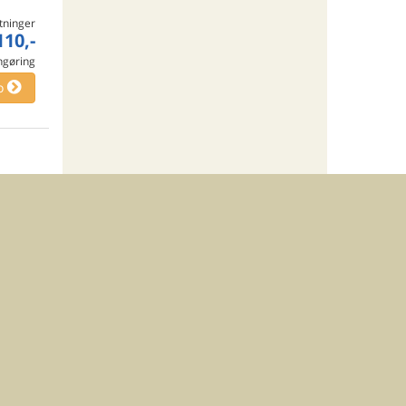
tninger
110,-
engøring
o