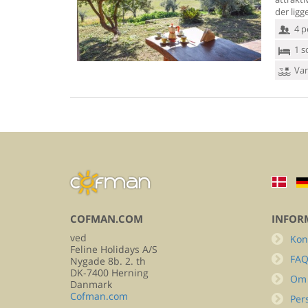
der ligg
4 p
1 s
Van
COFMAN.COM
INFOR
ved
Kon
Feline Holidays A/S
FA
Nygade 8b. 2. th
DK-7400 Herning
Om
Danmark
Cofman.com
Per