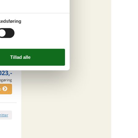
789,-
engøring
o
edsføring
ritter
tninger
023,-
engøring
o
ritter