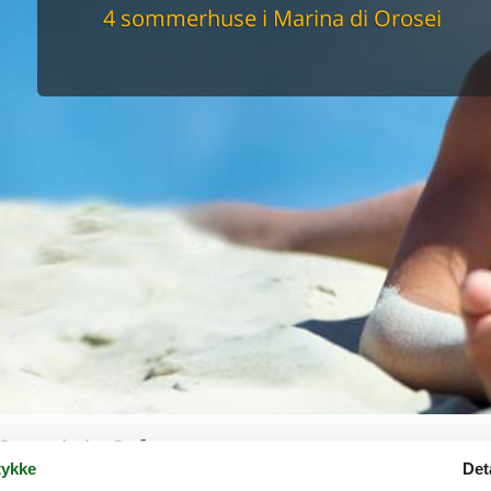
maskine
4 sommerhuse i Marina di Orosei
skine
mbler
r
tsrum
venligt
keforhold
et område
tion
er til elbil
nligt
Orosei via Cofman
ykke
Det
rhus i
Marina di Orosei
? Hvis ja, er I det rette sted. Her i Marina di 