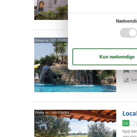
Van
Nødvendi
0802
Emne nr.:
521-IT-08028-5301
4,3
4 p
1 s
Van
Local
Emne nr.:
140-IGN089
5,0
Nyd den
attrakti