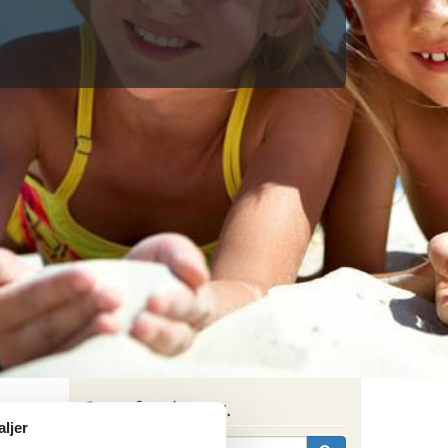
Søg efter husnr.
aljer
Orosei