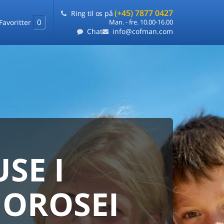
(+45) 7877 0427
Ring til os på
0
Favoritter
Man. - fre. 10.00-16.00
Chat
info@cofman.com
SE I
MED
RKS
DLEJNING
 OROSEI
ts laveste pris
på ét sted