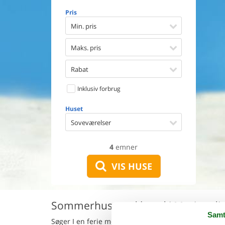
Opvaske
Pris
Vaskema
Tørretu
Min. pris
Ikkeryge
Aktivite
Maks. pris
Handicap
Gode fis
Rabat
Indhegn
Inklusiv forbrug
Aircondi
Ladestand
Huset
Energive
Soveværelser
4
emner
VIS HUSE
Sommerhus med hund i Marina di 
Samt
Søger I en ferie med jeres hund i et herligt somme