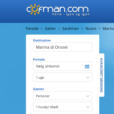
Ferie - igen og igen
Forside
Italien
Sardinien
Nuoro
Marina
Destination
Huset
Afstand ti
Afstand ti
Periode
AVANCERET SØGNING
Vælg ankomst
Udsigt ti
1 uge
Faciliteter
Swimmin
Gæster
Spa
Sauna
Personer
Internet
Parabol/
1 husdyr tilladt
Brænde