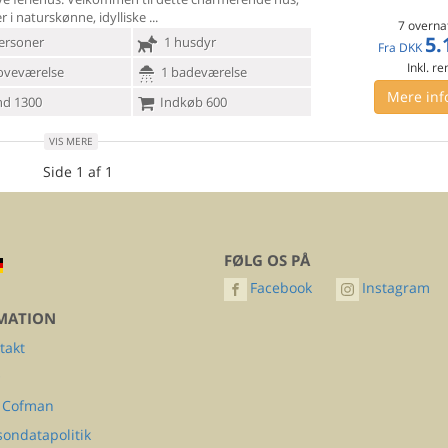
er i naturskønne, idylliske
7 overna
5.
ersoner
1 husdyr
Fra
DKK
Inkl. r
oveværelse
1 badeværelse
Mere inf
d 1300
Indkøb 600
VIS MERE
Side 1 af 1
FØLG OS PÅ
Facebook
Instagram
MATION
takt
Q
 Cofman
sondatapolitik