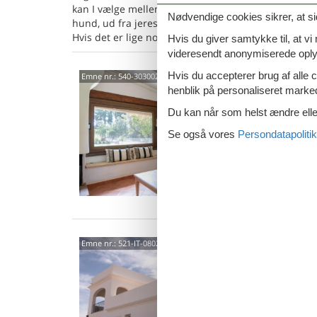
kan I vælge mellem 19 sommerhuse, hvor hund er ti
Nødvendige cookies sikrer, at si
hund, ud fra jeres søgeparametre ved at søge her på
Hvis det er lige noget for jer kan I reservere det.
Hvis du giver samtykke til, at vi
videresendt anonymiserede oplys
Local
Hvis du accepterer brug af alle c
Emne nr.:
540-303002-215687
henblik på personaliseret marke
Mare
Du kan når som helst ændre eller
4 p
Se også vores
Persondatapolitik
2 s
0802
Emne nr.:
521-IT-08028-5302
4,3
5 p
1 s