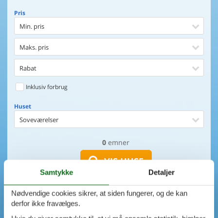
Pris
Min. pris
Maks. pris
Rabat
Inklusiv forbrug
Huset
Soveværelser
0
emner
Huset
Afstand til indkøb
VIS HUSE
Samtykke
Detaljer
Afstand til vand
AVANCERET SØGNING
Nødvendige cookies sikrer, at siden fungerer, og de kan
Udsigt til vand
derfor ikke fravælges.
Faciliteter