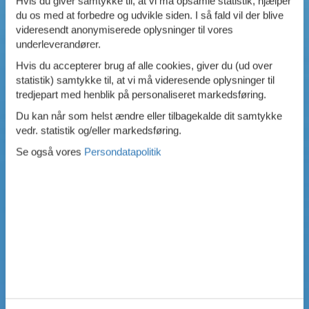
Hvis du giver samtykke til, at vi må opsamle statistik, hjælper
du os med at forbedre og udvikle siden. I så fald vil der blive
Swimmingpool
videresendt anonymiserede oplysninger til vores
Spa
underleverandører.
Sauna
Internet
Hvis du accepterer brug af alle cookies, giver du (ud over
Parabol/kabel TV
statistik) samtykke til, at vi må videresende oplysninger til
Brændeovn
tredjepart med henblik på personaliseret markedsføring.
Opvaskemaskine
Du kan når som helst ændre eller tilbagekalde dit samtykke
Vaskemaskine
vedr. statistik og/eller markedsføring.
Tørretumbler
Ikkeryger
Se også vores
Persondatapolitik
Aktivitetsrum
Handicapvenligt
Gode fiskeforhold
Indhegnet område
Aircondition
Ladestander til elbil
Energivenligt