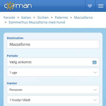
Forside
Italien
Sicilien
Palermo
Mazzaforno
Sommerhus Mazzaforno med hund
Destination
Periode
Vælg ankomst
1 uge
Gæster
Personer
1 husdyr tilladt