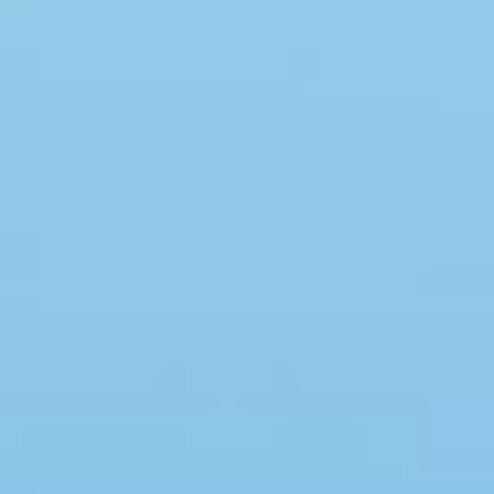
Swimmingpool
Spa
Sauna
Internet
Parabol/kabel TV
Brændeovn
Opvaskemaskine
Vaskemaskine
Tørretumbler
Ikkeryger
Aktivitetsrum
Handicapvenligt
Gode fiskeforhold
Indhegnet område
Aircondition
Ladestander til elbil
Energivenligt