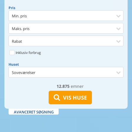
Pris
Min. pris
Maks. pris
Rabat
Inklusiv forbrug
Huset
Soveværelser
12.875
emner
Huset
Afstand til indkøb
VIS HUSE
Afstand til vand
AVANCERET SØGNING
Udsigt til vand
Faciliteter