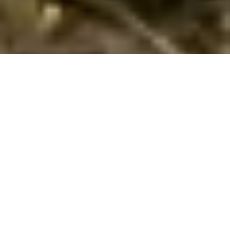
Sommerhus med hund i Mecklenburg-
Vorpommern gennem Cofman
Lej her dit sommerhus til din ferie med hund i
Mecklenburg-
Vorpommern
. Vi har her 8425 sommerhuse, hvor hund kan
medbringes. Angiv den ønskede lejeperiode og andre
søgekriterier - og tryk på
Vis huse
. Så vil du få en liste over
alle sommerhuse i Mecklenburg-Vorpommern med de
angivne søgekriterier, hvor det er tilladt at medbringe hund.
Klik på det enkelte hus for at læse en beskrivelse af det.