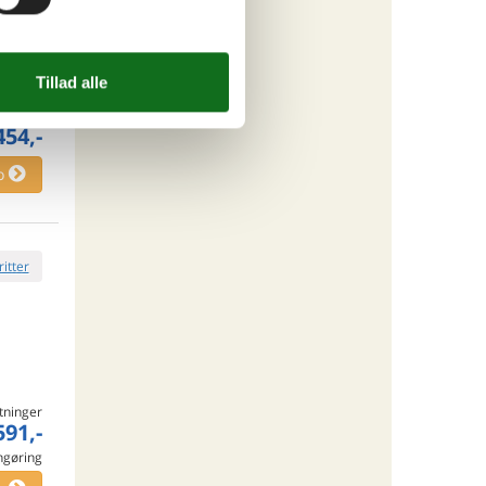
tninger
454,-
o
ritter
tninger
591,-
engøring