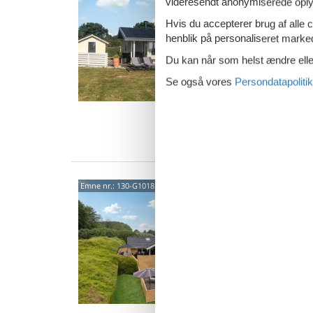
stra
videresendt anonymiserede oplys
Egevæn
Hvis du accepterer brug af alle c
5,0
henblik på personaliseret marke
Forkæl j
Du kan når som helst ændre eller
feriehu
smagful
Se også vores
Persondatapolitik
6 p
3 s
Van
Skøn
Emne nr.:
130-G10181
havu
Udsigt
4,4
Glæd jer
havudsig
Langelan
10 