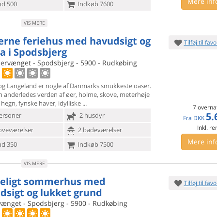
Mere inf
d 500
Indkøb 7600
VIS MERE
rne feriehus med havudsigt og
Tilføj til favo
a i Spodsbjerg
dervænget - Spodsbjerg - 5900 - Rudkøbing
og Langeland er nogle af Danmarks smukkeste oaser.
n anderledes
verden af øer, holme, skove, meterhøje
hegn, fynske haver, idylliske
7 overna
5.
ersoner
2 husdyr
Fra
DKK
Inkl. r
oveværelser
2 badeværelser
Mere inf
d 350
Indkøb 7500
VIS MERE
eligt sommerhus med
Tilføj til favo
dsigt og lukket grund
ænget - Spodsbjerg - 5900 - Rudkøbing