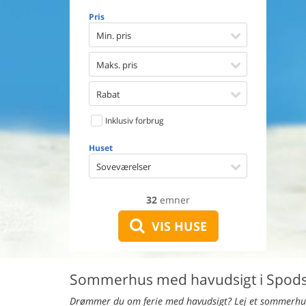
Opvaske
Pris
Vaskema
Tørretu
Min. pris
Ikkeryge
Aktivite
Maks. pris
Handicap
Gode fis
Rabat
Indhegn
Inklusiv forbrug
Aircondi
Ladestand
Huset
Energive
Soveværelser
32
emner
VIS HUSE
Sommerhus med havudsigt i Spods
Drømmer du om ferie med havudsigt? Lej et sommerhus 