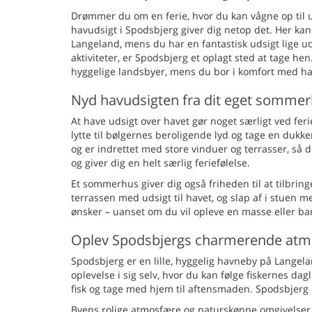
Drømmer du om en ferie, hvor du kan vågne op til
havudsigt i Spodsbjerg giver dig netop det. Her kan 
Langeland, mens du har en fantastisk udsigt lige u
aktiviteter, er Spodsbjerg et oplagt sted at tage
hyggelige landsbyer, mens du bor i komfort med 
Nyd havudsigten fra dit eget somme
At have udsigt over havet gør noget særligt ved fe
lytte til bølgernes beroligende lyd og tage en dukk
og er indrettet med store vinduer og terrasser, s
og giver dig en helt særlig feriefølelse.
Et sommerhus giver dig også friheden til at tilbring
terrassen med udsigt til havet, og slap af i stuen
ønsker – uanset om du vil opleve en masse eller bar
Oplev Spodsbjergs charmerende at
Spodsbjerg er en lille, hyggelig havneby på Langel
oplevelse i sig selv, hvor du kan følge fiskernes da
fisk og tage med hjem til aftensmaden. Spodsbjerg 
Byens rolige atmosfære og naturskønne omgivelser gø