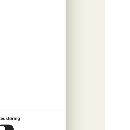
o
ritter
tninger
079,-
engøring
o
ritter
edsføring