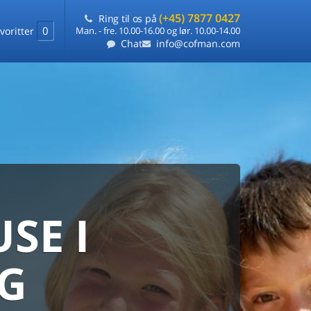
(+45) 7877 0427
Ring til os på
0
voritter
Man. - fre. 10.00-16.00 og lør. 10.00-14.00
Chat
info@cofman.com
SE I
MED
RKS
DLEJNING
G
ts laveste pris
på ét sted