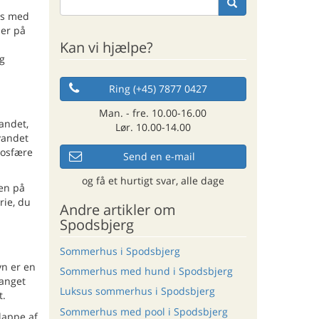
us med
ser på
Kan vi hjælpe?
og
Ring (+45) 7877 0427
Man. - fre. 10.00-16.00
andet,
Lør. 10.00-14.00
vandet
mosfære
Send en e-mail
og få et hurtigt svar, alle dage
den på
rie, du
Andre artikler om
Spodsbjerg
Sommerhus i Spodsbjerg
vn er en
Sommerhus med hund i Spodsbjerg
fanget
Luksus sommerhus i Spodsbjerg
t.
Sommerhus med pool i Spodsbjerg
lappe af