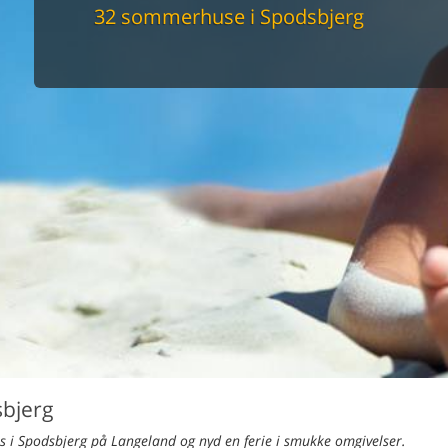
maskine
32 sommerhuse i Spodsbjerg
skine
mbler
r
tsrum
venligt
keforhold
et område
tion
er til elbil
nligt
bjerg
i Spodsbjerg på Langeland og nyd en ferie i smukke omgivelser.