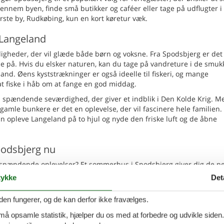
nnem byen, finde små butikker og caféer eller tage på udflugter i
ste by, Rudkøbing, kun en kort køretur væk.
 Langeland
digheder, der vil glæde både børn og voksne. Fra Spodsbjerg er det
de på. Hvis du elsker naturen, kan du tage på vandreture i de smuk
and. Øens kyststrækninger er også ideelle til fiskeri, og mange
 fiske i håb om at fange en god middag.
n spændende seværdighed, der giver et indblik i Den Kolde Krig. M
gamle bunkere er det en oplevelse, der vil fascinere hele familien.
n opleve Langeland på to hjul og nyde den friske luft og de åbne
podsbjerg nu
og spændende oplevelser? Et sommerhus i Spodsbjerg giver dig de pe
vet fra første række. Nyd friheden i eget sommerhus og få en ferie
ykke
Det
eland.
den fungerer, og de kan derfor ikke fravælges.
eligt feriehus med havudsigt og
 må opsamle statistik, hjælper du os med at forbedre og udvikle siden. I
Tilføj til favo