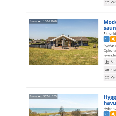
Van
Mode
Emne nr.:
160-E1020
saun
Skovri
2,0
Sydfyn 
Oplev e
levende 
8 p
4 s
Van
Hygg
Emne nr.:
557-LL255
havu
Hybenv
5,0