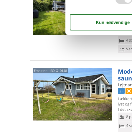
3,5
Årets ø-
lige ud t
velfort
6 p
4 s
Van
Mode
Emne nr.:
130-G10148
saun
Løjtna
3,5
Lækkert
lyst og f
I det s
8 p
4 s