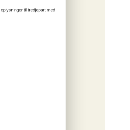
 oplysninger til tredjepart med
tninger
445,-
o
ritter
tninger
390,-
engøring