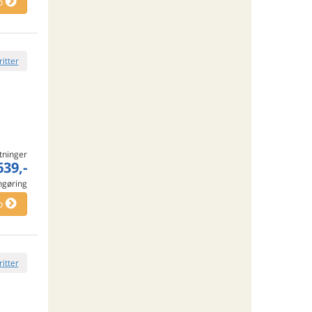
o
ritter
tninger
639,-
engøring
o
ritter