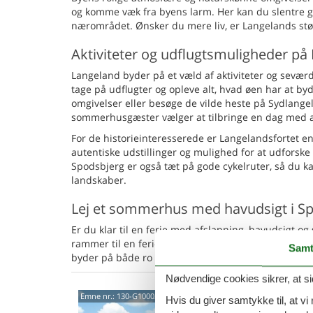
og komme væk fra byens larm. Her kan du slentre ge
nærområdet. Ønsker du mere liv, er Langelands stør
Aktiviteter og udflugtsmuligheder på
Langeland byder på et væld af aktiviteter og sevær
tage på udflugter og opleve alt, hvad øen har at by
omgivelser eller besøge de vilde heste på Sydlangel
sommerhusgæster vælger at tilbringe en dag med at
For de historieinteresserede er Langelandsfortet e
autentiske udstillinger og mulighed for at udforske 
Spodsbjerg er også tæt på gode cykelruter, så du ka
landskaber.
Lej et sommerhus med havudsigt i S
Er du klar til en ferie med afslapning, havudsigt 
rammer til en ferie, hvor du kan nyde naturen og ha
Samt
byder på både ro og nye oplevelser på skønne Lang
Nødvendige cookies sikrer, at si
Hygg
Emne nr.:
130-G10002
Hvis du giver samtykke til, at vi