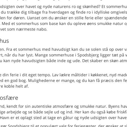
 udsigten over havet og nyde naturens ro og skønhed? Et sommerh
du trække dig tilbage fra hverdagen og finde ro i idylliske omgivel
den for døren. Uanset om du ønsker en stille ferie eller spændende
 hen. Med et sommerhus som base kan du opleve øens smukke natur 
havet som nærmeste nabo.
rhus
rien. Fra et sommerhus med havudsigt kan du se solen stå op over v
ert, når du har lyst. Mange sommerhuse i Spodsbjerg ligger tæt på 
å du kan nyde havudsigten både inde og ude. Det skaber en skøn at
e din ferie i dit eget tempo. Lav lækre måltider i køkkenet, nyd ma
 med en god bog. Mulighederne er mange, og du kan få præcis den fe
e koble helt af.
mosfære
and, kendt for sin autentiske atmosfære og smukke natur. Byens ha
glige arbejde og se både sejle ud og ind. Her kan du også købe frisk
Havn er et oplagt sted at tage en gåtur og nyde udsigten over have
r Spodsbjerg til et populært valg for feriegæster, der ønsker at s