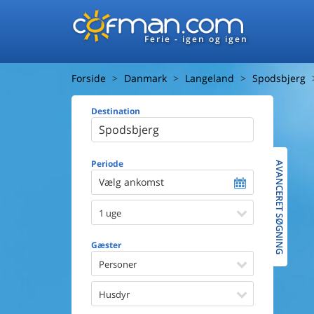
Ferie - igen og igen
Forside
Danmark
Langeland
Spodsbjerg
Destination
Huset
Afstand ti
Afstand ti
Periode
AVANCERET SØGNING
Vælg ankomst
Udsigt ti
1 uge
Faciliteter
Swimmin
Gæster
Spa
Sauna
Personer
Internet
Parabol/
Husdyr
Brænde