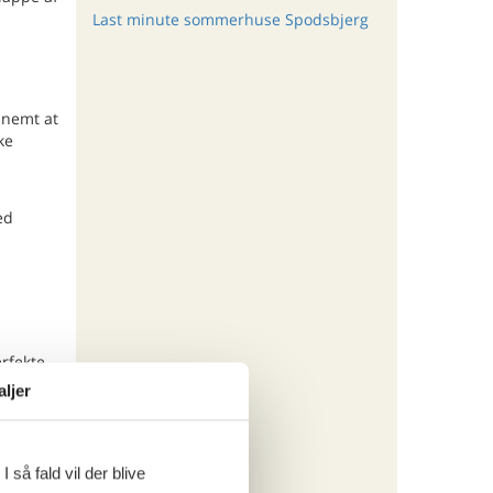
Last minute sommerhuse Spodsbjerg
 nemt at
ke
ed
rfekte
, der
aljer
 så fald vil der blive
ritter