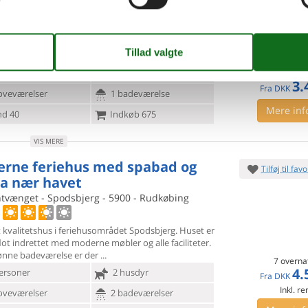
ferie venter jer i dette charmerende hus, der ligger
il
stranden og har en fantastisk havudsigt. Tag en
jent pause fra hverdagen og
ersoner
Ingen husdyr
7 overna
3.
Fra
DKK
oveværelser
1 badeværelse
Mere inf
d 40
Indkøb 675
VIS MERE
rne feriehus med spabad og
Tilføj til favo
a nær havet
ntvænget - Spodsbjerg - 5900 - Rudkøbing
 kvalitetshus i feriehusområdet Spodsbjerg. Huset er
lot
indrettet med moderne møbler og alle faciliteter.
kønne badeværelse er der
7 overna
4.
ersoner
2 husdyr
Fra
DKK
Inkl. r
oveværelser
2 badeværelser