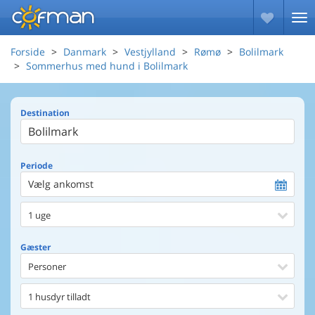
Forside
Danmark
Vestjylland
Rømø
Bolilmark
Sommerhus med hund i Bolilmark
Destination
Periode
Vælg ankomst
1 uge
Gæster
Personer
1 husdyr tilladt