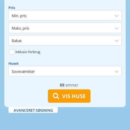
Pris
Min. pris
Maks. pris
Rabat
Inklusiv forbrug
Huset
Soveværelser
88
emner
Huset
Afstand til indkøb
VIS HUSE
Afstand til vand
AVANCERET SØGNING
Udsigt til vand
Faciliteter