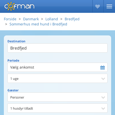
Forside
Danmark
Lolland
Bredfjed
Sommerhus med hund i Bredfjed
Destination
Periode
Vælg ankomst
1 uge
Gæster
Personer
1 husdyr tilladt