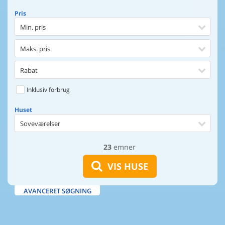
Pris
Min. pris
Maks. pris
Rabat
Inklusiv forbrug
Huset
Soveværelser
23
emner
Huset
Afstand til indkøb
VIS HUSE
Afstand til vand
AVANCERET SØGNING
Udsigt til vand
Faciliteter