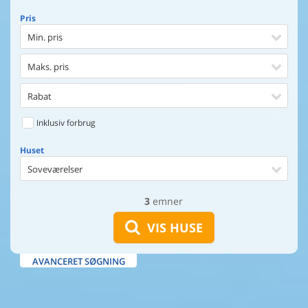
Pris
Min. pris
Maks. pris
Rabat
Inklusiv forbrug
Huset
Soveværelser
3
emner
Huset
Afstand til indkøb
VIS HUSE
Afstand til vand
AVANCERET SØGNING
Udsigt til vand
Faciliteter