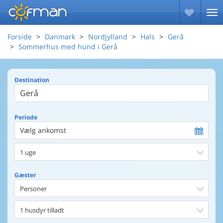
Forside
Danmark
Nordjylland
Hals
Gerå
Sommerhus med hund i Gerå
Destination
Periode
Vælg ankomst
1 uge
Gæster
Personer
1 husdyr tilladt