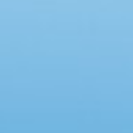
Swimmingpool
Spa
Sauna
Internet
Parabol/kabel TV
Brændeovn
Opvaskemaskine
Vaskemaskine
Tørretumbler
Ikkeryger
Aktivitetsrum
Handicapvenligt
Gode fiskeforhold
Indhegnet område
Aircondition
Ladestander til elbil
Energivenligt