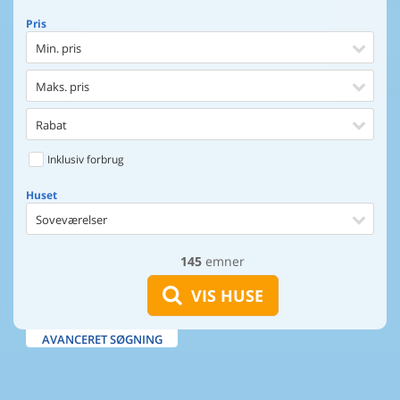
Pris
Min. pris
Maks. pris
Rabat
Inklusiv forbrug
Huset
Soveværelser
145
emner
Huset
Afstand til indkøb
VIS HUSE
Afstand til vand
AVANCERET SØGNING
Udsigt til vand
Faciliteter