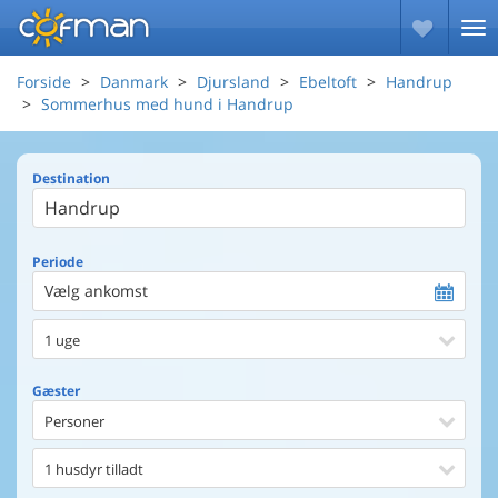
Forside
Danmark
Djursland
Ebeltoft
Handrup
Sommerhus med hund i Handrup
Destination
Periode
Vælg ankomst
1 uge
Gæster
Personer
1 husdyr tilladt