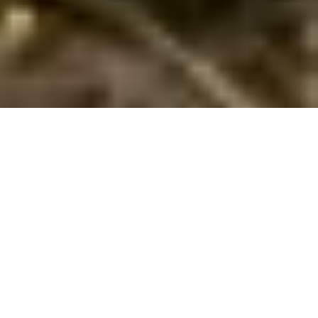
Sommerhus med hund i Handrup
Tag din hund med til Handrup! Nyd hundevenlige sommerhuse,
skøn natur i Nationalpark Mols Bjerge og aktiviteter for hele
familien.
Tag din firbenede ven med på ferie til det naturskønne
Handrup, der ligger på Djursland tæt på Nationalpark Mols
Bjerge. Her finder du hundevenlige sommerhuse, der er