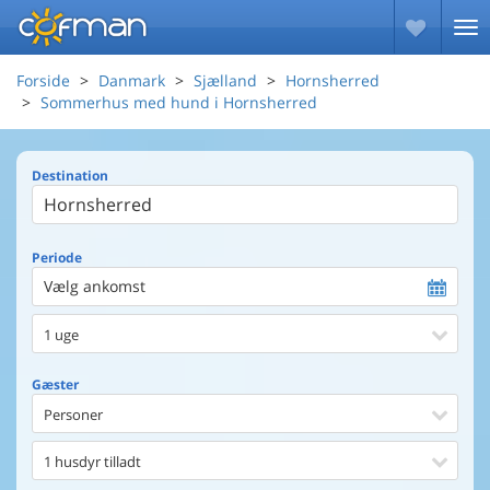
Forside
Danmark
Sjælland
Hornsherred
Sommerhus med hund i Hornsherred
Destination
Periode
Vælg ankomst
1 uge
Gæster
Personer
1 husdyr tilladt