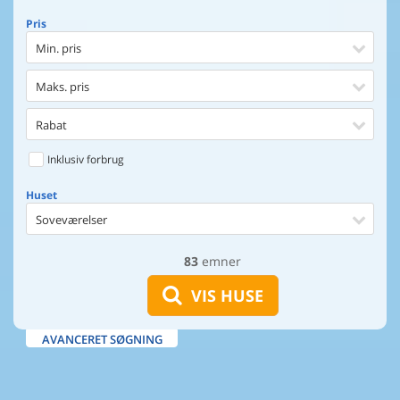
Pris
Min. pris
Maks. pris
Rabat
Inklusiv forbrug
Huset
Soveværelser
83
emner
Huset
Afstand til indkøb
VIS HUSE
Afstand til vand
AVANCERET SØGNING
Udsigt til vand
Faciliteter