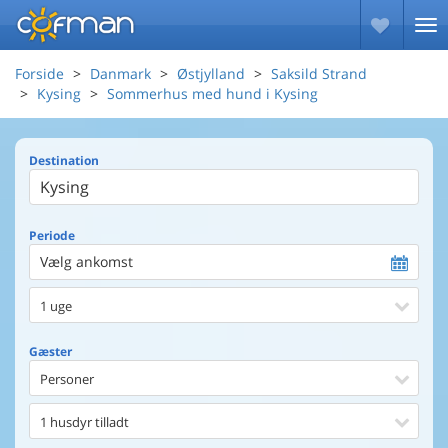
Forside
Danmark
Østjylland
Saksild Strand
Kysing
Sommerhus med hund i Kysing
Destination
Periode
Vælg ankomst
1 uge
Gæster
Personer
1 husdyr tilladt