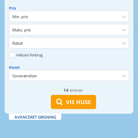
Pris
Min. pris
Maks. pris
Rabat
Inklusiv forbrug
Huset
Soveværelser
14
emner
Huset
Afstand til indkøb
VIS HUSE
Afstand til vand
AVANCERET SØGNING
Udsigt til vand
Faciliteter