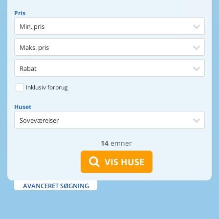
Pris
Min. pris
Maks. pris
Rabat
Inklusiv forbrug
Huset
Soveværelser
14
emner
Huset
Afstand til indkøb
VIS HUSE
Afstand til vand
AVANCERET SØGNING
Udsigt til vand
Faciliteter