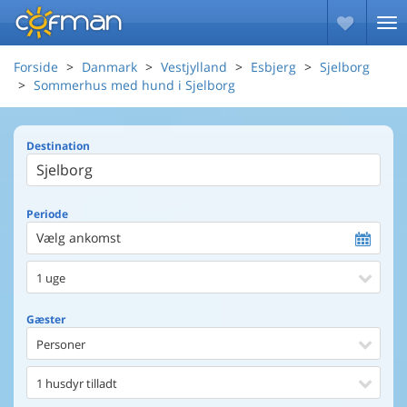
Forside
Danmark
Vestjylland
Esbjerg
Sjelborg
Sommerhus med hund i Sjelborg
Destination
Periode
Vælg ankomst
1 uge
Gæster
Personer
1 husdyr tilladt