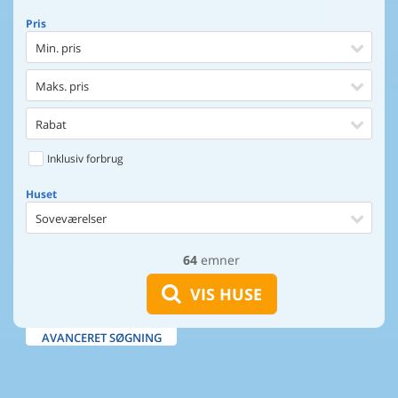
Pris
Min. pris
Maks. pris
Rabat
Inklusiv forbrug
Huset
Soveværelser
64
emner
Huset
Afstand til indkøb
VIS HUSE
Afstand til vand
AVANCERET SØGNING
Udsigt til vand
Faciliteter