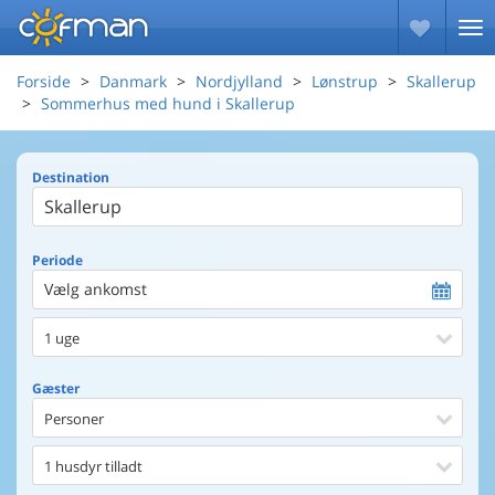
Forside
Danmark
Nordjylland
Lønstrup
Skallerup
Sommerhus med hund i Skallerup
Destination
Periode
Vælg ankomst
1 uge
Gæster
Personer
1 husdyr tilladt