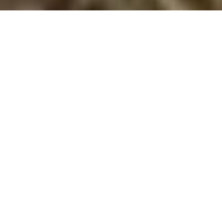
Sommerhus med hund i Tyskland
Tag din hund med på ferie i Tyskland! Sommerhuse med plads til
hele familien, naturskønne omgivelser og oplevelser, I kan nyde
sammen, venter på jer.
Drømmer du om en ferie, hvor hele familien – inklusiv din
firbenede ven – kan være med? Et sommerhus med hund i
Tyskland er den perfekte løsning for jer, der ønsker
afslapning, fleksibilitet og masser af oplevelser. Med sin
naturskønne natur, charmerende byer og gæstfrihed over for
hunde er Tyskland det oplagte valg for en ferie med din
bedste ven.
Fordele ved et sommerhus med hund
Når du vælger et sommerhus, får du både privatliv og plads