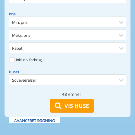
Pris
Min. pris
Maks. pris
Rabat
Inklusiv forbrug
Huset
Soveværelser
48
emner
Huset
Afstand til indkøb
VIS HUSE
Afstand til vand
AVANCERET SØGNING
Udsigt til vand