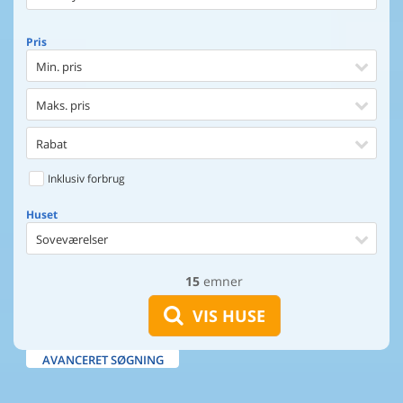
Pris
Min. pris
Maks. pris
Rabat
Inklusiv forbrug
Huset
Soveværelser
15
emner
Huset
Afstand til indkøb
VIS HUSE
Afstand til vand
AVANCERET SØGNING
Udsigt til vand