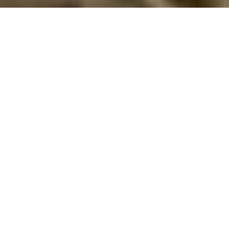
Sommerhus med hund ved Mariendal
Strand
Tag din hund med til Mariendal Strand og nyd en ferie fyldt med
strandture, skovoplevelser og hyggelige stunder i et hundevenligt
sommerhus!
Drømmer du om en ferie, hvor du kan tage din firbenede ven
med? Et sommerhus ved Mariendal Strand er det perfekte
valg for dig, der ønsker at kombinere afslapning og smukke
naturoplevelser med mulighed for at have hunden med.
Mariendal Strand byder på en herlig blanding af afslappende
atmosfære, naturskønne omgivelser og aktiviteter for hele
familien – inklusive familiens hund.