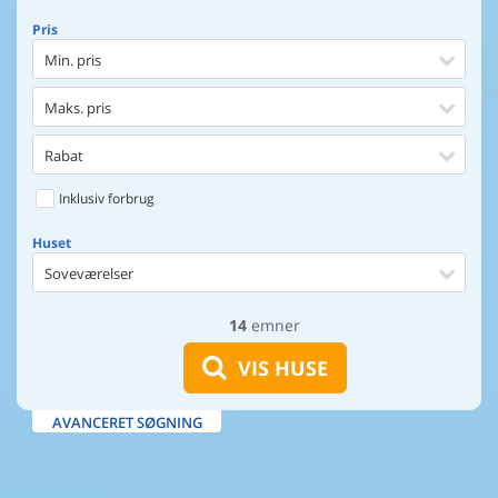
Pris
Min. pris
Maks. pris
Rabat
Inklusiv forbrug
Huset
Soveværelser
14
emner
Huset
Afstand til indkøb
VIS HUSE
Afstand til vand
AVANCERET SØGNING
Udsigt til vand
Faciliteter