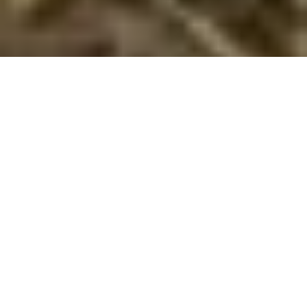
Sommerhus med hund ved Sandersvig
Oplev Sandersvig med din hund og nyd friheden ved kysten. En
perfekt blanding af afslapning og eventyr venter!
Sandersvig tilbyder en unik ferieoplevelse for hundeejere,
som ønsker at dele deres ferieglæder med deres firbenede
venner. Dette idylliske område er berømt for sine brede
sandstrande og hyggelige sommerhuse, hvor hunde er mere
end velkomne. Her kan du og din hund nyde naturen og den
friske havluft i fulde drag, uanset årstid.