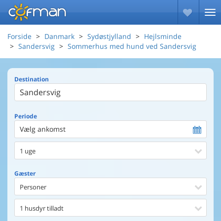
Forside
Danmark
Sydøstjylland
Hejlsminde
Sandersvig
Sommerhus med hund ved Sandersvig
Destination
Periode
Vælg ankomst
1 uge
Gæster
Personer
1 husdyr tilladt