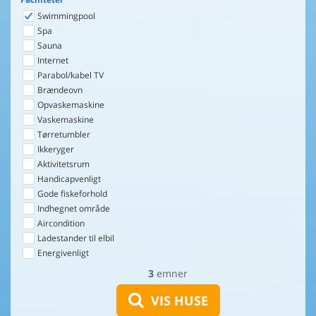
Swimmingpool
Spa
Sauna
Internet
Parabol/kabel TV
Brændeovn
Opvaskemaskine
Vaskemaskine
Tørretumbler
Ikkeryger
Aktivitetsrum
Handicapvenligt
Gode fiskeforhold
Indhegnet område
Aircondition
Ladestander til elbil
Energivenligt
3
emner
VIS HUSE