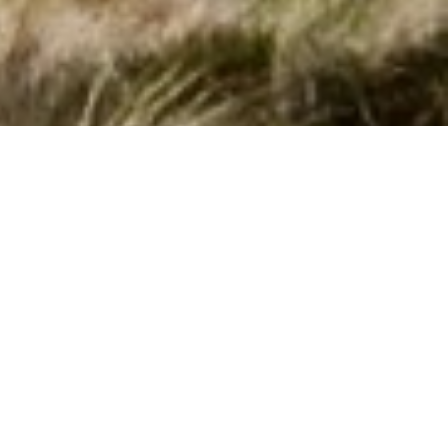
Fantastiske poolhuse i Artallo til udlejning
Hvis I vil have en skøn ferie i
Artallo
i et dejligt sommerhus
med pool, så har I muligheden hos os. Her i Artallo har vi 24
poolhuse. I kan nemt finde og reservere et poolhus ud fra
jeres søgeparametre ved at søge her på siden. Finder I et
interessant hus, kan I læse en beskrivelse af det. Hvis det ser
ud som et hus I kunne tænke jer kan I reservere det.
Side 1 af 0