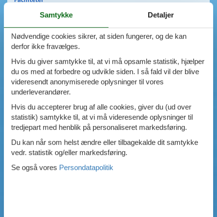
Swimmingpool
Samtykke
Detaljer
Spa
Sauna
Nødvendige cookies sikrer, at siden fungerer, og de kan
Internet
derfor ikke fravælges.
Parabol/kabel TV
Hvis du giver samtykke til, at vi må opsamle statistik, hjælper
Brændeovn
du os med at forbedre og udvikle siden. I så fald vil der blive
Opvaskemaskine
videresendt anonymiserede oplysninger til vores
Vaskemaskine
underleverandører.
Tørretumbler
Ikkeryger
Hvis du accepterer brug af alle cookies, giver du (ud over
Aktivitetsrum
statistik) samtykke til, at vi må videresende oplysninger til
Handicapvenligt
tredjepart med henblik på personaliseret markedsføring.
Gode fiskeforhold
Du kan når som helst ændre eller tilbagekalde dit samtykke
Indhegnet område
vedr. statistik og/eller markedsføring.
Aircondition
Ladestander til elbil
Se også vores
Persondatapolitik
Energivenligt
0
emner
VIS HUSE