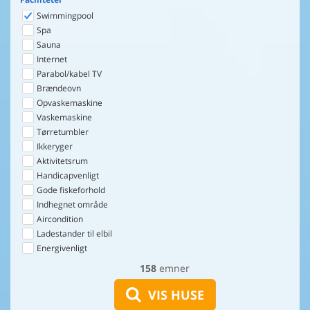
Swimmingpool
Spa
Sauna
Internet
Parabol/kabel TV
Brændeovn
Opvaskemaskine
Vaskemaskine
Tørretumbler
Ikkeryger
Aktivitetsrum
Handicapvenligt
Gode fiskeforhold
Indhegnet område
Aircondition
Ladestander til elbil
Energivenligt
158
emner
VIS HUSE