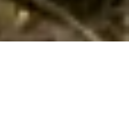
Vidunderlige poolhuse i Banjol udlejes
Lej her dit sommerhus med herlig pool i
Banjol
i
Island Rab
.
Her har vi 13 sommerhuse med pool. Angiv det ønskede
tidsrum og andre søgekriterier - og klik på
Vis huse
. Så får du
en liste over alle sommerhuse med pool i Banjol med de
angivne søgekriterier. Klik på det enkelte hus for at læse en
beskrivelse af det.