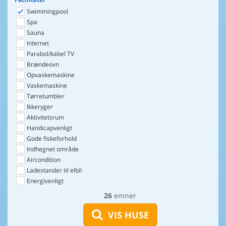
Swimmingpool
Spa
Sauna
Internet
Parabol/kabel TV
Brændeovn
Opvaskemaskine
Vaskemaskine
Tørretumbler
Ikkeryger
Aktivitetsrum
Handicapvenligt
Gode fiskeforhold
Indhegnet område
Aircondition
Ladestander til elbil
Energivenligt
26
emner
VIS HUSE