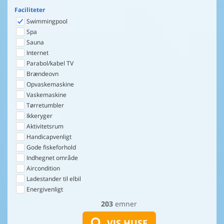
Faciliteter
Swimmingpool
Spa
Sauna
Internet
Parabol/kabel TV
Brændeovn
Opvaskemaskine
Vaskemaskine
Tørretumbler
Ikkeryger
Aktivitetsrum
Handicapvenligt
Gode fiskeforhold
Indhegnet område
Aircondition
Ladestander til elbil
Energivenligt
203
emner
VIS HUSE