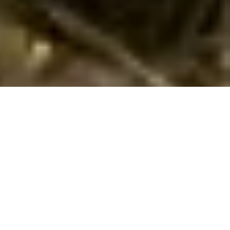
Skønne poolhuse i Benalmádena Costa til
udlejning
Søger I et vidunderligt poolhus i
Benalmádena Costa
? Så er I
det rette sted. Her i Benalmádena Costa har vi 49
sommerhuse med pool. I kan nemt finde og leje et