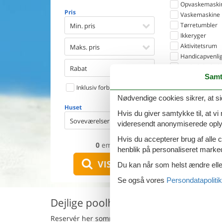
Opvaskemaski
Pris
Vaskemaskine
Tørretumbler
Min. pris
Ikkeryger
Aktivitetsrum
Maks. pris
Handicapvenlig
Gode fiskeforh
Rabat
Samt
Indhegnet omr
Inklusiv forbrug
Aircondition
Ladestander til 
Nødvendige cookies sikrer, at si
Huset
Energivenligt
Hvis du giver samtykke til, at vi
Soveværelser
videresendt anonymiserede oplys
Hvis du accepterer brug af alle c
0
emner
henblik på personaliseret marke
VIS HUSE
Du kan når som helst ændre eller
Se også vores
Persondatapolitik
Dejlige poolhuse i Cala Gonone udl
Reservér her sommerhuse med pool i
Cala Gonone