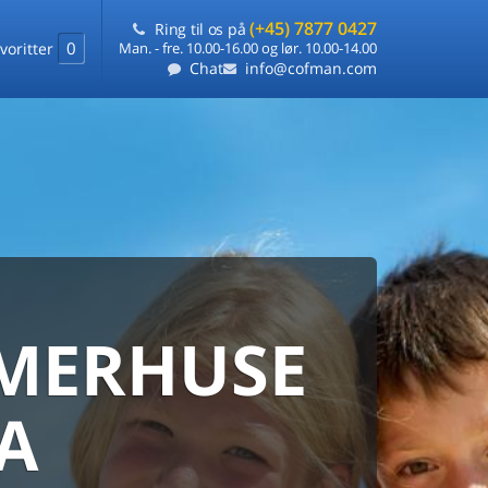
(+45) 7877 0427
Ring til os på
0
voritter
Man. - fre. 10.00-16.00 og lør. 10.00-14.00
Chat
info@cofman.com
MERHUSE
ERHUS
DANMARKS
ERHUSUDLEJNING
LA
ARANTI
 sommerhuse samlet på ét sted