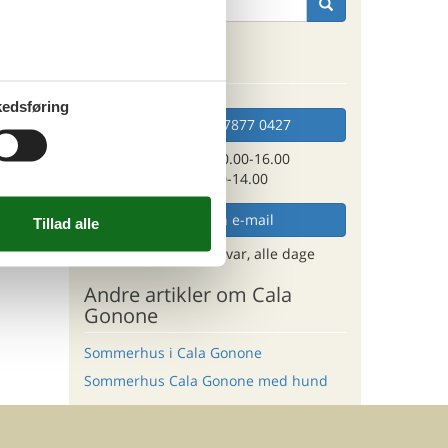
e
Kan vi hjælpe?
edsføring
Ring (+45) 7877 0427
Man. - fre. 10.00-16.00
Lør. 10.00-14.00
Send en e-mail
og få et hurtigt svar, alle dage
Andre artikler om Cala
Gonone
Sommerhus i Cala Gonone
Sommerhus Cala Gonone med hund