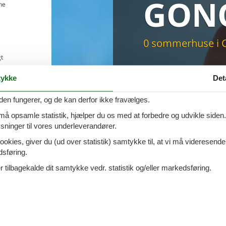
GON
ne
Du får altid dit 
pris
0 sommerhuse i 
t
old
ykke
Det
åde
elbil
den fungerer, og de kan derfor ikke fravælges.
 må opsamle statistik, hjælper du os med at forbedre og udvikle siden. I
ninger til vores underleverandører.
ookies, giver du (ud over statistik) samtykke til, at vi må videresende
dsføring.
 tilbagekalde dit samtykke vedr. statistik og/eller markedsføring.
ejes
. Vi har her 1 sommerhuse med pool. Angiv den ønskede lejeperiod