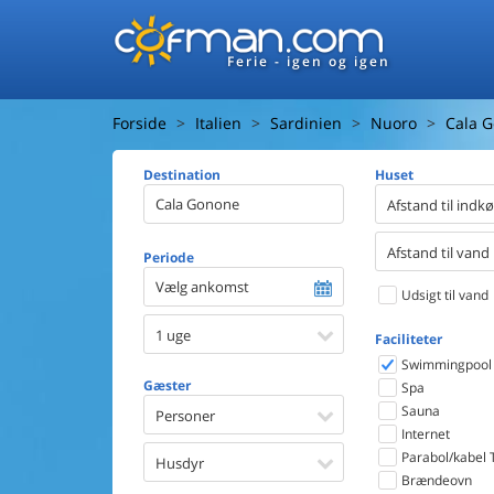
Ferie - igen og igen
Forside
Italien
Sardinien
Nuoro
Cala 
Destination
Huset
Afstand til indk
Afstand til vand
Periode
Vælg ankomst
Udsigt til vand
1 uge
Faciliteter
Swimmingpool
Gæster
Spa
Sauna
Personer
Internet
Parabol/kabel 
Husdyr
Brændeovn