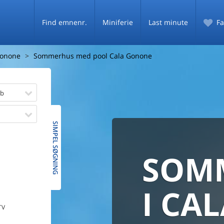
Find emnenr.
Miniferie
Last minute
Fa
Gonone
Sommerhus med pool Cala Gonone
øb
SIMPEL SØGNING
SOM
SOMM
HELE 
MED
SOMM
I CA
TV
PRISG
De fleste danske