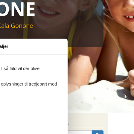
ONE
sommerhus til markedets laveste
Cala Gonone
aljer
 så fald vil der blive
 oplysninger til tredjepart med
Søg efter husnr.
e og