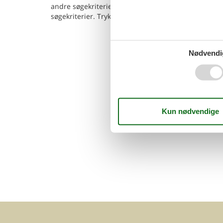
andre søgekriterier - og klik på knappen
Vis huse
. 
søgekriterier. Tryk på det enkelte hus for at læse en
Nødvendi