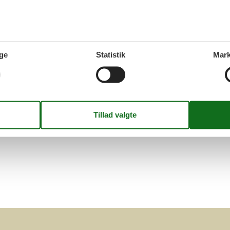
Så vil du få en liste over alle poolhuse i Cala Gonone med de angivn
 beskrivelse af det.
Side 1 af 0
ge
Statistik
Mark