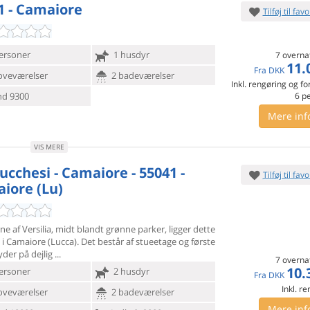
1 - Camaiore
Tilføj til favo
ersoner
1 husdyr
7 overna
11.
Fra
DKK
oveværelser
2 badeværelser
Inkl. rengøring og fo
d 9300
6
p
Mere inf
VIS MERE
ucchesi - Camaiore - 55041 -
Tilføj til favo
iore (Lu)
ne af Versilia, midt blandt grønne parker, ligger dette
 i
Camaiore (Lucca). Det består af stueetage og første
yder på dejlig
7 overna
10.
ersoner
2 husdyr
Fra
DKK
Inkl. r
oveværelser
2 badeværelser
Mere inf