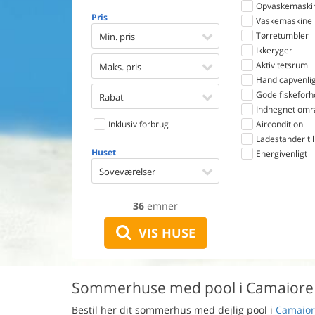
Opvaskemaski
Pris
Vaskemaskine
Tørretumbler
Min. pris
Ikkeryger
Aktivitetsrum
Maks. pris
Handicapvenlig
Gode fiskeforh
Rabat
Indhegnet omr
Inklusiv forbrug
Aircondition
Ladestander til 
Huset
Energivenligt
Soveværelser
36
emner
VIS HUSE
Sommerhuse med pool i Camaiore
Bestil her dit sommerhus med dejlig pool i
Camaior