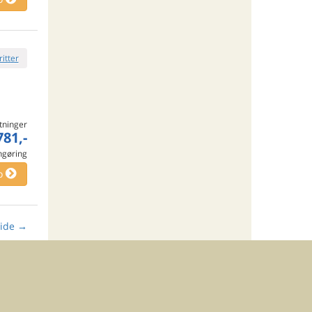
ritter
tninger
781,-
engøring
o
ide
→