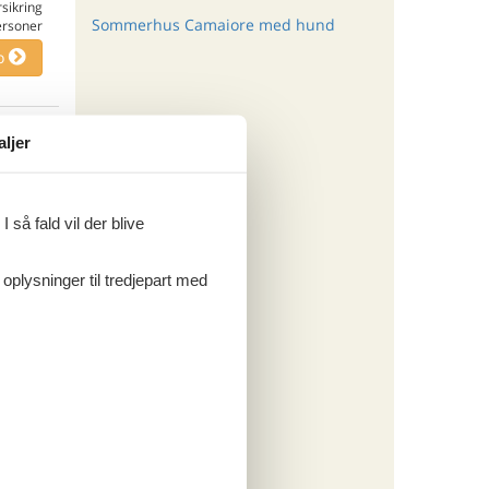
rsikring
Sommerhus Camaiore med hund
ersoner
o
aljer
ritter
 så fald vil der blive
tninger
883,-
 oplysninger til tredjepart med
rsikring
o
ritter