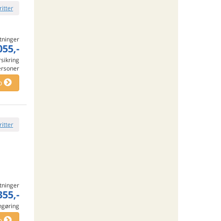
ritter
tninger
055,-
rsikring
ersoner
o
ritter
tninger
355,-
engøring
o