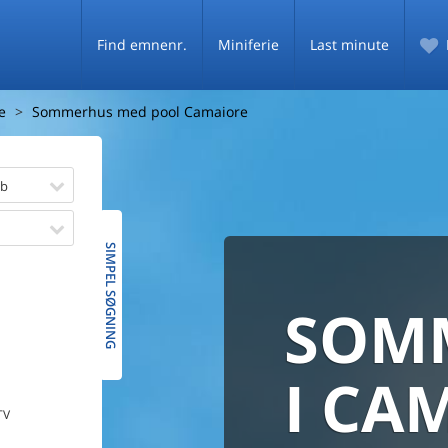
Find emnenr.
Miniferie
Last minute
e
Sommerhus med pool Camaiore
øb
SIMPEL SØGNING
SOM
SOMM
HELE D
SOMMER
MED
I CA
De fleste danske
TV
PRISG