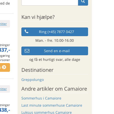
med de
Kan vi hjælpe?
ritter
Ring (+45) 7877 0427
Man. - fre. 10.00-16.00
tninger
337,-
Send en e-mail
engøring
og få et hurtigt svar, alle dage
ersoner
o
Destinationer
Greppolungo
Andre artikler om Camaiore
ritter
Sommerhus i Camaiore
Last minute sommerhuse Camaiore
tninger
438,-
Luksus sommerhus Camaiore