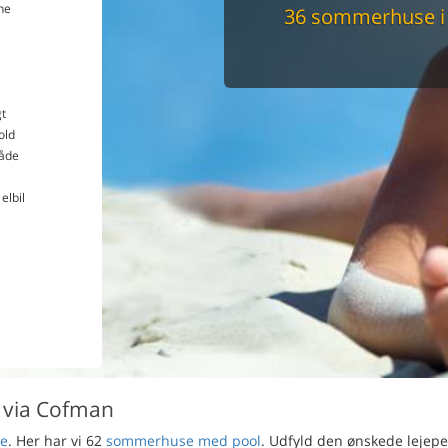
ne
36 sommerhuse i
Du får altid dit 
pris
t
old
åde
elbil
 via Cofman
e
. Her har vi 62
sommerhuse med pool
. Udfyld den ønskede lejep