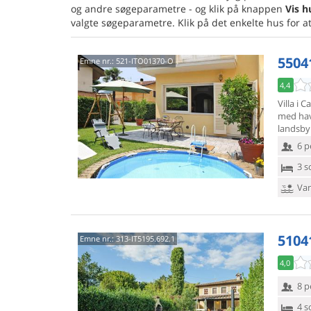
og andre søgeparametre - og klik på knappen
Vis h
valgte søgeparametre. Klik på det enkelte hus for a
5504
Emne nr.:
521-ITO01370-O
4,4
Villa i 
med ha
landsby
6 p
3 s
Van
5104
Emne nr.:
313-IT5195.692.1
4,0
8 p
4 s