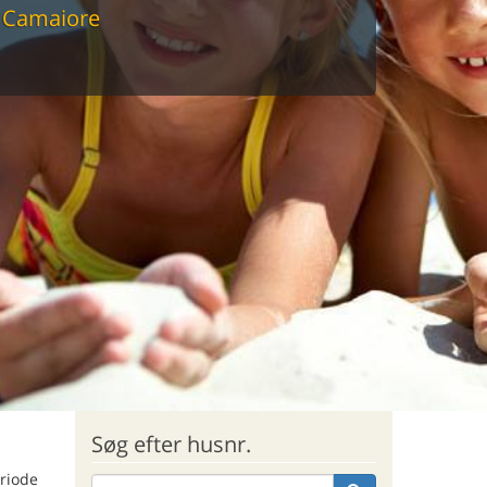
 Camaiore
sommerhus til markedets laveste
Søg efter husnr.
eriode