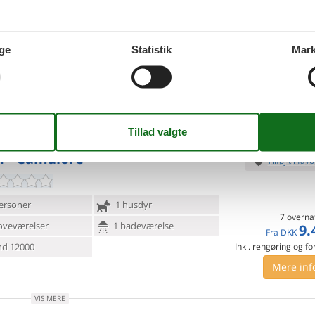
personer
2 husdyr
7 overna
6.
ge
Statistik
Mark
Fra
DKK
oveværelser
5 badeværelser
Inkl. rengøring og fo
d 14000
10
p
Mere inf
VIS MERE
1 - Camaiore
Tilføj til favo
ersoner
1 husdyr
7 overna
oveværelser
1 badeværelse
9.
Fra
DKK
d 12000
Inkl. rengøring og fo
Mere inf
VIS MERE