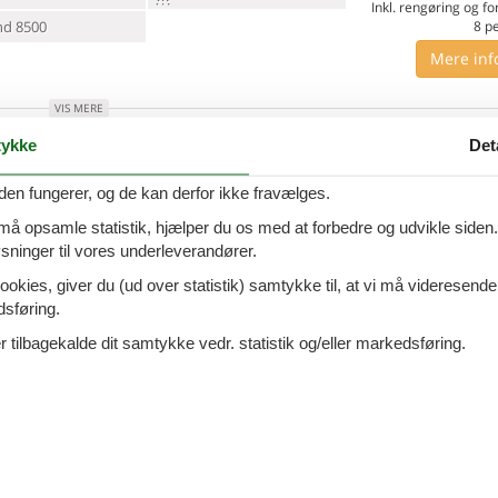
Inkl. rengøring og fo
d 8500
8
p
Mere inf
VIS MERE
1 - Camaiore
ykke
Det
Tilføj til favo
den fungerer, og de kan derfor ikke fravælges.
ersoner
Ingen husdyr
 må opsamle statistik, hjælper du os med at forbedre og udvikle siden. I
7 overna
ninger til vores underleverandører.
oveværelser
2 badeværelser
7.
Fra
DKK
ookies, giver du (ud over statistik) samtykke til, at vi må videresende
d 8500
Inkl. rengøring og fo
dsføring.
Mere inf
 tilbagekalde dit samtykke vedr. statistik og/eller markedsføring.
VIS MERE
on G. Vangelisti - Versilia -
Tilføj til favo
1 - Camaiore -Lu-