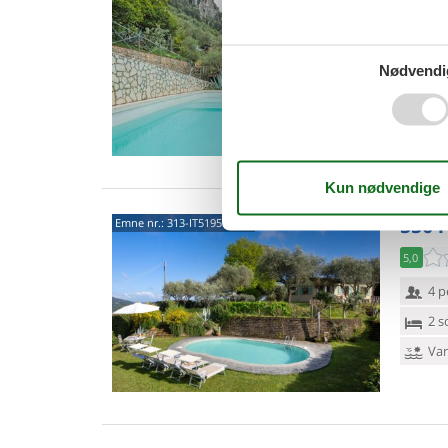
3,2
10 
Nødvendi
5 s
Van
5504
Emne nr.:
313-IT5195.975.1
5,0
4 p
2 s
Van