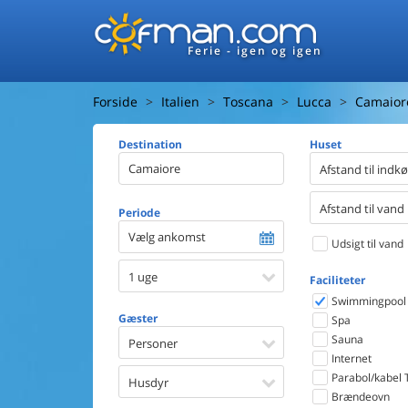
Ferie - igen og igen
Forside
Italien
Toscana
Lucca
Camaior
Destination
Huset
Afstand til indk
Afstand til vand
Periode
Vælg ankomst
Udsigt til vand
1 uge
Faciliteter
Swimmingpool
Gæster
Spa
Sauna
Personer
Internet
Parabol/kabel 
Husdyr
Brændeovn