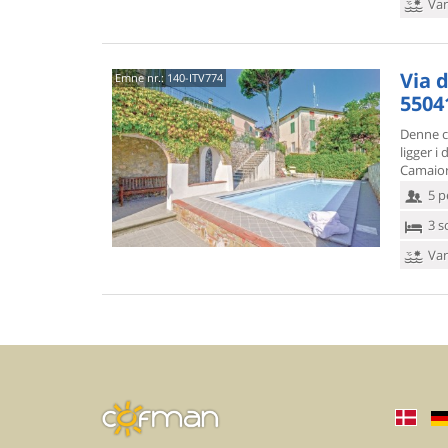
Van
Via d
Emne nr.:
140-ITV774
5504
Denne c
ligger i d
Camaiore
5 p
3 s
Van