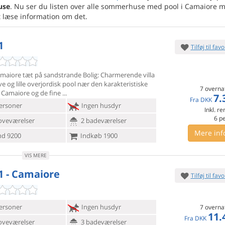
use
. Nu ser du listen over alle sommerhuse med pool i Camaiore 
t læse information om det.
1
Tilføj til favo
Camaiore tæt på sandstrande Bolig: Charmerende villa
ve og
lille overjordisk pool nær den karakteristiske
7 overna
 Camaiore og de fine
7.
Fra
DKK
ersoner
Ingen husdyr
Inkl. r
6
p
oveværelser
2 badeværelser
Mere inf
d 9200
Indkøb 1900
VIS MERE
1 - Camaiore
Tilføj til favo
ersoner
Ingen husdyr
7 overna
11.
Fra
DKK
oveværelser
3 badeværelser