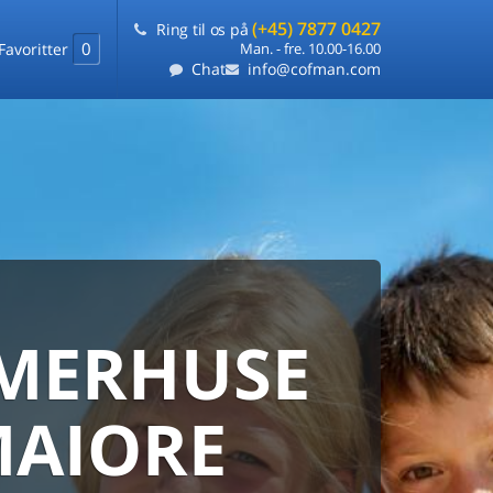
(+45) 7877 0427
Ring til os på
0
Favoritter
Man. - fre. 10.00-16.00
Chat
info@cofman.com
MERHUSE
ERHUS
ANMARKS
HUSUDLEJNING
MAIORE
 sommerhuse samlet på ét sted
ARANTI