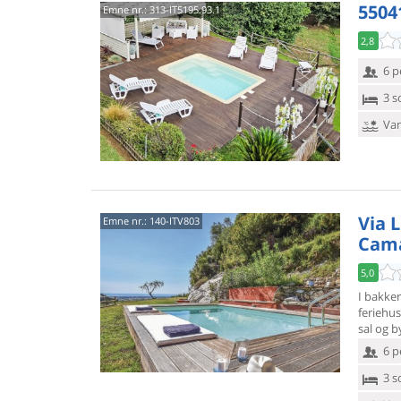
5504
Emne nr.:
313-IT5195.93.1
2,8
6 p
3 s
Van
Via L
Emne nr.:
140-ITV803
Cama
5,0
I bakker
feriehus
sal og b
6 p
3 s