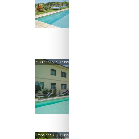
Dette f
nærmest
vidunde
8 p
4 s
Van
5504
Emne nr.:
313-IT5195.697.1
3,5
6 p
3 s
Van
5504
Emne nr.:
313-IT5195.615.1