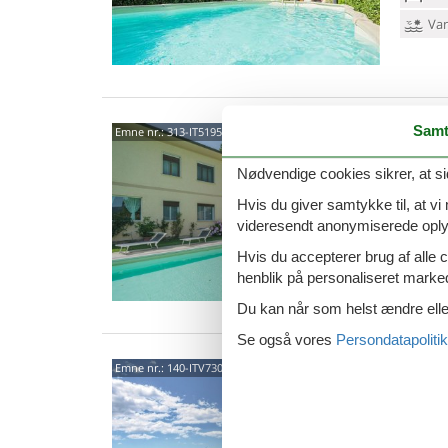
Van
5504
Samt
Emne nr.:
313-IT5195.697.2
5,0
Nødvendige cookies sikrer, at si
7 p
Hvis du giver samtykke til, at vi
videresendt anonymiserede oplys
3 s
Hvis du accepterer brug af alle c
Van
henblik på personaliseret marke
Du kan når som helst ændre eller
Se også vores
Persondatapolitik
Via D
Emne nr.:
140-ITV730
5504
4,5