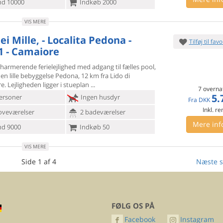
d 10000
Indkøb 2000
VIS MERE
ei Mille, - Localita Pedona -
Tilføj til favo
1 - Camaiore
harmerende ferielejlighed med adgang til fælles pool,
en lille
bebyggelse Pedona, 12 km fra Lido di
. Lejligheden ligger i stueplan
7 overna
5.
ersoner
Ingen husdyr
Fra
DKK
Inkl. r
oveværelser
2 badeværelser
Mere inf
d 9000
Indkøb 50
VIS MERE
Side 1 af 4
Næste s
FØLG OS PÅ
Facebook
Instagram