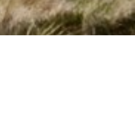
Poolhuse i Carbonera hos Cofman
Find og bestil her poolhuse i
Carbonera
i
Benidorm
. Vi har her
10 sommerhuse med pool. Udfyld det ønskede tidsrum og
andre søgeparametre - og klik på knappen
Vis huse
. Så får du
en liste over alle sommerhuse med pool i Carbonera med de
angivne søgeparametre. Klik på det enkelte hus for at læse
husbeskrivelsen.
Side 1 af 0