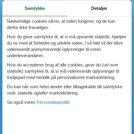
Faciliteter
Samtykke
Detaljer
Swimmingpool
Spa
Nødvendige cookies sikrer, at siden fungerer, og de kan
Sauna
derfor ikke fravælges.
Internet
Hvis du giver samtykke til, at vi må opsamle statistik, hjælper
Parabol/kabel TV
du os med at forbedre og udvikle siden. I så fald vil der blive
Brændeovn
videresendt anonymiserede oplysninger til vores
Opvaskemaskine
underleverandører.
Vaskemaskine
Tørretumbler
Hvis du accepterer brug af alle cookies, giver du (ud over
Ikkeryger
statistik) samtykke til, at vi må videresende oplysninger til
Aktivitetsrum
tredjepart med henblik på personaliseret markedsføring.
Handicapvenligt
Du kan når som helst ændre eller tilbagekalde dit samtykke
Gode fiskeforhold
vedr. statistik og/eller markedsføring.
Indhegnet område
Aircondition
Se også vores
Persondatapolitik
Ladestander til elbil
Energivenligt
0
emner
VIS HUSE