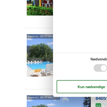
6 p
2 s
Van
8405
Emne nr.:
361-IT-84051-06
4,4
Kæledyrs
charmer
Nødvendi
Palinuro
3 p
1 s
Van
8405
Emne nr.:
361-IT-84051-13
4,4