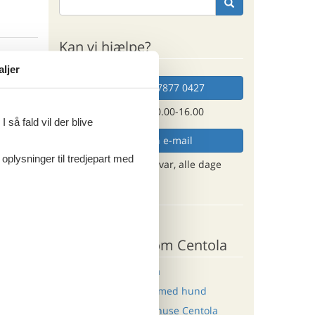
Kan vi hjælpe?
ritter
aljer
Ring (+45) 7877 0427
Man. - fre. 10.00-16.00
 så fald vil der blive
tninger
085,-
Send en e-mail
engøring
 oplysninger til tredjepart med
og få et hurtigt svar, alle dage
ersoner
o
Destinationer
Palinuro
Andre artikler om Centola
ritter
Sommerhus i Centola
Sommerhus Centola med hund
tninger
Last minute sommerhuse Centola