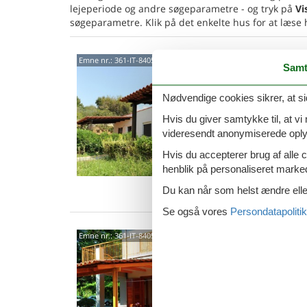
lejeperiode og andre søgeparametre - og tryk på
Vi
søgeparametre. Klik på det enkelte hus for at læse
8405
Emne nr.:
361-IT-84051-07
Samt
4,3
Nødvendige cookies sikrer, at si
Romantis
bakkern
Hvis du giver samtykke til, at vi
sovevær
videresendt anonymiserede oplys
5 p
Hvis du accepterer brug af alle c
1 s
henblik på personaliseret marke
Van
Du kan når som helst ændre eller
Se også vores
Persondatapolitik
8405
Emne nr.:
361-IT-84051-12
4,3
Beachsid
gamle o
2 sovev