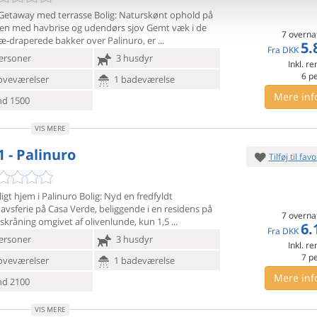
 Getaway med terrasse Bolig: Naturskønt ophold på
den med
havbrise og udendørs sjov Gemt væk i de
7 overna
ræ-draperede bakker over Palinuro, er
5.
Fra
DKK
ersoner
3 husdyr
Inkl. r
6
p
oveværelser
1 badeværelse
Mere inf
d 1500
VIS MERE
1 - Palinuro
Tilføj til favo
t hjem i Palinuro Bolig: Nyd en fredfyldt
avsferie på Casa
Verde, beliggende i en residens på
7 overna
skråning omgivet af olivenlunde, kun 1,5
6.
Fra
DKK
ersoner
3 husdyr
Inkl. r
7
p
oveværelser
1 badeværelse
Mere inf
d 2100
VIS MERE