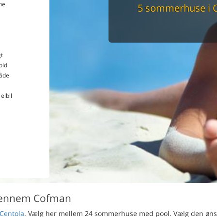
ne
5 sommerhuse i 
Du får altid dit 
pris
t
old
åde
elbil
gennem Cofman
Centola
. Vælg her mellem 24 sommerhuse med pool. Vælg den øn