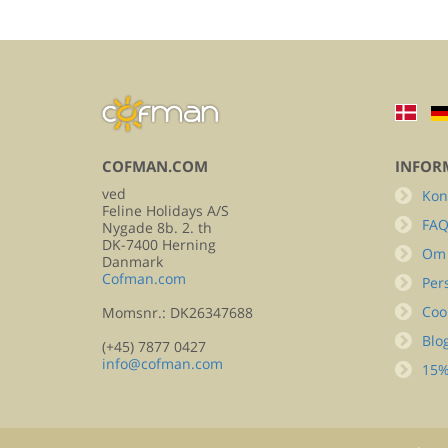
COFMAN.COM
INFOR
ved
Kon
Feline Holidays A/S
FA
Nygade 8b. 2. th
DK-7400 Herning
Om
Danmark
Cofman.com
Per
Coo
Momsnr.: DK26347688
Blo
(+45) 7877 0427
info@cofman.com
15%