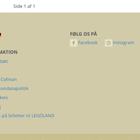
Side 1 af 1
FØLG OS PÅ
Facebook
Instagram
MATION
takt
Q
 Cofman
sondatapolitik
kies
g
 på billetter til LEGOLAND