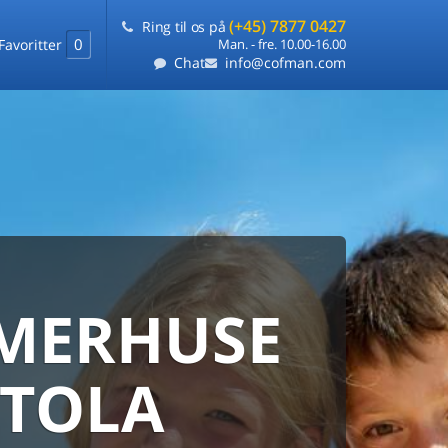
(+45) 7877 0427
Ring til os på
0
Favoritter
Man. - fre. 10.00-16.00
Chat
info@cofman.com
MERHUSE
ERHUS
DANMARKS
ERHUSUDLEJNING
NTOLA
ARANTI
 sommerhuse samlet på ét sted