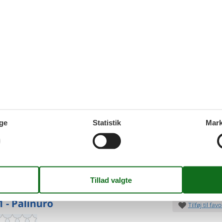
5.
Fra
DKK
ersoner
3 husdyr
Inkl. r
6
p
oveværelser
1 badeværelse
Mere inf
d 1500
VIS MERE
1 - Palinuro
Tilføj til favo
venlig flugt Bolig: Velkommen til Casa Bella, et
ende feriehus
beliggende på en fredelig bakke nær
7 overna
ge
Statistik
Mark
. Dette hjem er omgivet af frodige
4.
Fra
DKK
ersoner
3 husdyr
Inkl. r
3
p
oveværelse
1 badeværelse
Mere inf
d 2100
VIS MERE
1 - Palinuro
Tilføj til favo