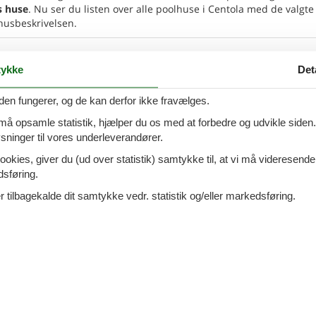
s huse
. Nu ser du listen over alle poolhuse i Centola med de valgte
 husbeskrivelsen.
1 - Palinuro
Tilføj til favo
ykke
Det
den fungerer, og de kan derfor ikke fravælges.
k flugt med terrasse Bolig: En solrig hideaway i
e i
Cilento Dette charmerende feriehus med 1
 må opsamle statistik, hjælper du os med at forbedre og udvikle siden. I
7 overna
else er omgivet af olivenlunde og
5.
ninger til vores underleverandører.
Fra
DKK
ersoner
3 husdyr
Inkl. r
ookies, giver du (ud over statistik) samtykke til, at vi må videresende
5
p
oveværelse
1 badeværelse
dsføring.
Mere inf
d 2100
 tilbagekalde dit samtykke vedr. statistik og/eller markedsføring.
VIS MERE
1 - Palinuro
Tilføj til favo
e Bliss: Pool Bolig: Beliggende blandt århundreder
liventræer
tilbyder dette charmerende feriehus med
7 overna
ærelser den perfekte blanding af