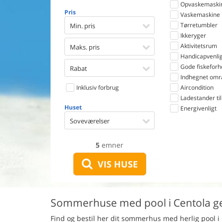
Opvaskemaski
Pris
Vaskemaskine
Tørretumbler
Min. pris
Ikkeryger
Aktivitetsrum
Maks. pris
Handicapvenlig
Gode fiskeforh
Rabat
Indhegnet omr
Inklusiv forbrug
Aircondition
Ladestander til 
Huset
Energivenligt
Soveværelser
5
emner
VIS HUSE
Sommerhuse med pool i Centola 
Find og bestil her dit sommerhus med herlig pool i