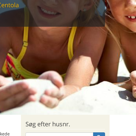
Centola
sommerhus til markedets laveste
Søg efter husnr.
skede