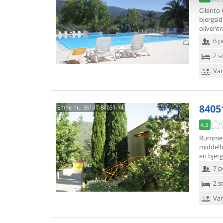
Cilento
bjergsi
olivent
6 p
2 s
Van
8405
Emne nr.:
361-IT-84051-14
4,3
Rummelig
middelh
en bjerg
7 p
2 s
Van