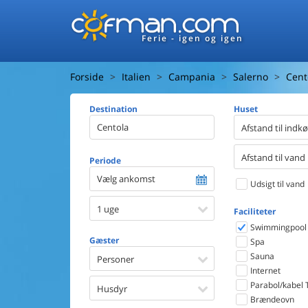
Ferie - igen og igen
Forside
Italien
Campania
Salerno
Cent
Destination
Huset
Afstand til indk
Afstand til vand
Periode
Vælg ankomst
Udsigt til vand
1 uge
Faciliteter
Swimmingpool
Gæster
Spa
Sauna
Personer
Internet
Parabol/kabel 
Husdyr
Brændeovn