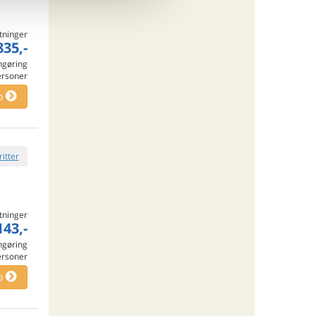
tninger
835,-
engøring
ersoner
o
ritter
tninger
143,-
engøring
ersoner
o