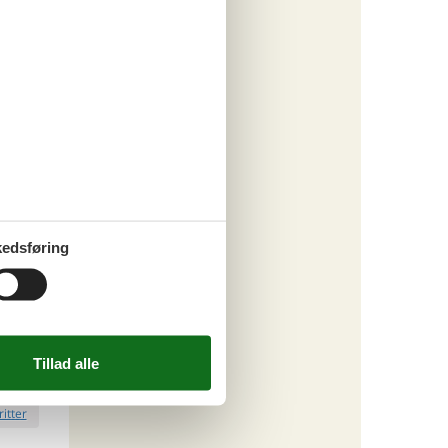
963,-
engøring
ersoner
o
ritter
tninger
edsføring
508,-
engøring
ersoner
o
ritter