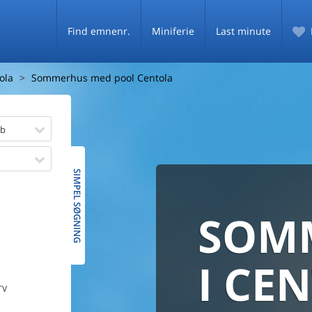
Find emnenr.
Miniferie
Last minute
ola
Sommerhus med pool Centola
øb
SIMPEL SØGNING
SOM
SOMM
HELE 
MED
SOMM
I CE
TV
PRISG
De fleste danske