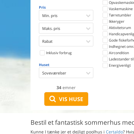
Opvaskemaski
Pris
Vaskemaskine
Tørretumbler
Min. pris
Ikkeryger
Aktivitetsrum
Maks. pris
Handicapvenlig
Gode fiskeforh
Rabat
Indhegnet omr
Inklusiv forbrug
Aircondition
Ladestander til 
Huset
Energivenligt
Soveværelser
34
emner
VIS HUSE
Bestil et fantastisk sommerhus med
Kunne I tænke jer et dejligt poolhus i
Certaldo
? Hvi