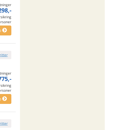
tninger
298,-
rsikring
ersoner
o
ritter
tninger
775,-
rsikring
ersoner
o
ritter