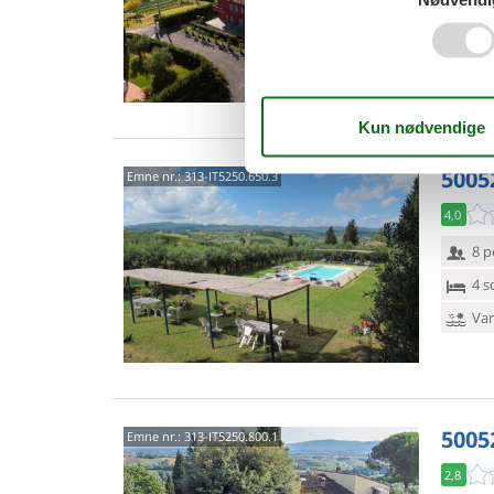
6 s
Van
5005
Emne nr.:
313-IT5250.650.3
4,0
8 p
4 s
Van
5005
Emne nr.:
313-IT5250.800.1
2,8