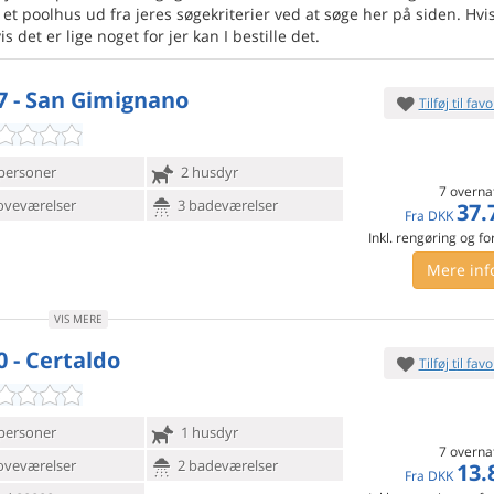
t poolhus ud fra jeres søgekriterier ved at søge her på siden. Hvis 
s det er lige noget for jer kan I bestille det.
7 - San Gimignano
Tilføj til favo
personer
2 husdyr
7 overna
oveværelser
3 badeværelser
37.
Fra
DKK
Inkl. rengøring og fo
Mere inf
VIS MERE
0 - Certaldo
Tilføj til favo
personer
1 husdyr
7 overna
oveværelser
2 badeværelser
13.
Fra
DKK