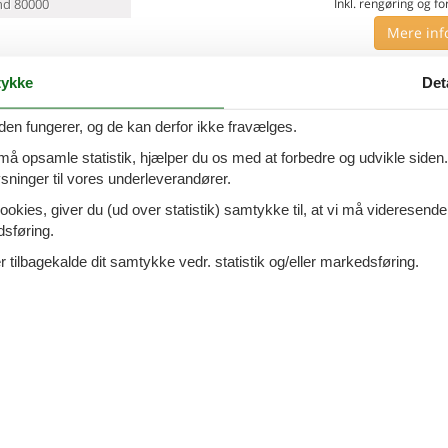
d 80000
Inkl. rengøring og fo
Mere inf
VIS MERE
ykke
Det
7 - San Gimignano
Tilføj til favo
den fungerer, og de kan derfor ikke fravælges.
 må opsamle statistik, hjælper du os med at forbedre og udvikle siden. I
ninger til vores underleverandører.
personer
1 husdyr
7 overna
ookies, giver du (ud over statistik) samtykke til, at vi må videresende
oveværelser
3 badeværelser
18.
DKK
dsføring.
d 70000
Inkl. rengøring og fo
 tilbagekalde dit samtykke vedr. statistik og/eller markedsføring.
Mere inf
VIS MERE
2 - Certaldo
Tilføj til favo
ersoner
1 husdyr
7 overna
oveværelser
3 badeværelser