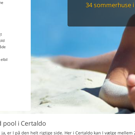
ne
34 sommerhuse i 
Du får altid dit 
pris
t
old
åde
elbil
 pool i Certaldo
s ja, er I på den helt rigtige side. Her i Certaldo kan I vælge mellem 