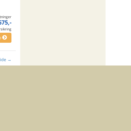
tninger
675,-
rsikring
o
ide
→