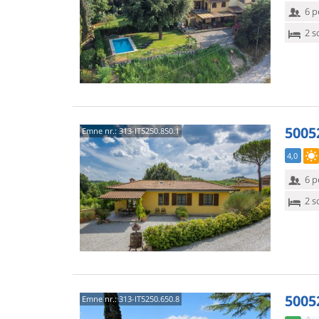
6 p
2 s
5005
Emne nr.:
313-IT5250.850.1
4,0
6 p
2 s
5005
Emne nr.:
313-IT5250.650.8