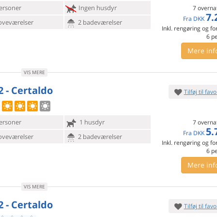
ersoner
Ingen husdyr
7 overna
7.
Fra
DKK
oveværelser
2 badeværelser
Inkl. rengøring og fo
6
p
Mere inf
VIS MERE
2 - Certaldo
Tilføj til favo
ersoner
1 husdyr
7 overna
5.
Fra
DKK
oveværelser
2 badeværelser
Inkl. rengøring og fo
6
p
Mere inf
VIS MERE
2 - Certaldo
Tilføj til favo