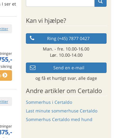
I ser et
Kan vi hjælpe?
ritter
Ring (+45) 7877 0427
Man. - fre. 10.00-16.00
tninger
Lør. 10.00-14.00
755,-
rsikring
Send en e-mail
o
og få et hurtigt svar, alle dage
Andre artikler om Certaldo
ritter
Sommerhus i Certaldo
Last minute sommerhuse Certaldo
Sommerhus Certaldo med hund
tninger
875,-