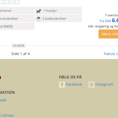
ersoner
1 husdyr
7 overna
oveværelser
2 badeværelser
6.
Fra
DKK
d 80000
Inkl. rengøring og fo
Mere inf
VIS MERE
Side 1 af 4
Næste s
FØLG OS PÅ
Facebook
Instagram
MATION
takt
Q
 Cofman