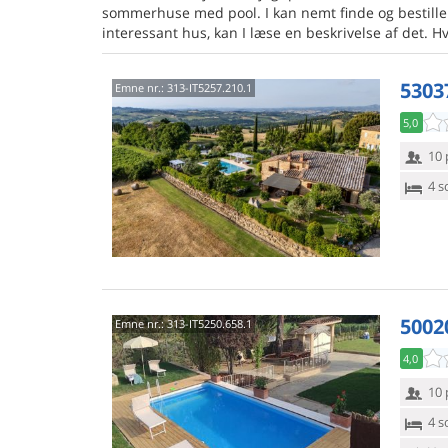
sommerhuse med pool. I kan nemt finde og bestille e
interessant hus, kan I læse en beskrivelse af det. Hvi
5303
Emne nr.:
313-IT5257.210.1
5,0
10 
4 s
5002
Emne nr.:
313-IT5250.658.1
4,0
10 
4 s