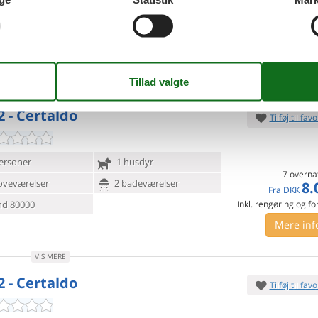
32.
Fra
DKK
oveværelser
8 badeværelser
Inkl. rengøring og fo
d 80000
17
p
Mere inf
VIS MERE
2 - Certaldo
Tilføj til favo
ersoner
1 husdyr
7 overna
oveværelser
2 badeværelser
8.
Fra
DKK
d 80000
Inkl. rengøring og fo
Mere inf
VIS MERE
2 - Certaldo
Tilføj til favo