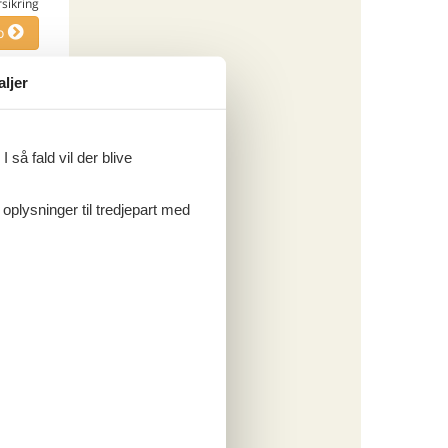
rsikring
o
aljer
ritter
 så fald vil der blive
tninger
 oplysninger til tredjepart med
150,-
rsikring
o
ritter
tninger