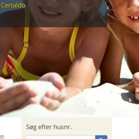
Certaldo
sommerhus til markedets laveste
Søg efter husnr.
20