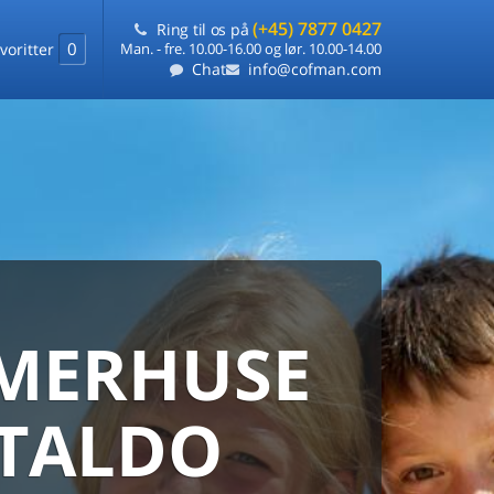
(+45) 7877 0427
Ring til os på
0
voritter
Man. - fre. 10.00-16.00 og lør. 10.00-14.00
Chat
info@cofman.com
MERHUSE
ERHUS
ANMARKS
HUSUDLEJNING
RTALDO
 sommerhuse samlet på ét sted
ARANTI