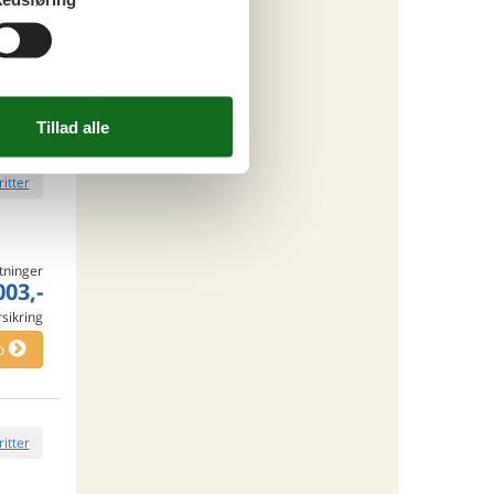
408,-
rsikring
ersoner
o
ritter
tninger
003,-
rsikring
o
ritter