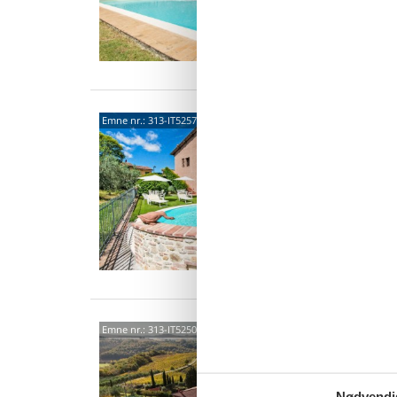
5303
Emne nr.:
313-IT5257.150.2
3,8
4 p
2 s
5005
Emne nr.:
313-IT5250.601.1
4,7
17 
Nødvendi