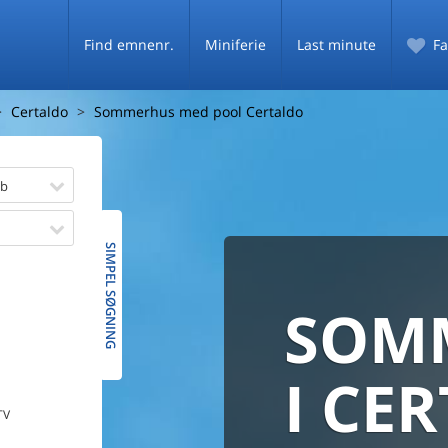
Find emnenr.
Miniferie
Last minute
Fa
Certaldo
Sommerhus med pool Certaldo
øb
SIMPEL SØGNING
SOM
SOMM
HELE D
SOMMER
MED
I CE
De fleste danske
TV
PRISG