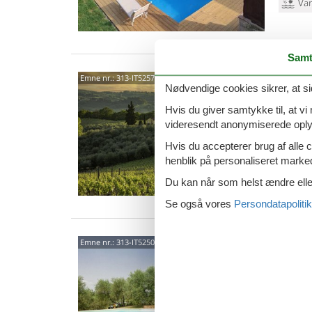
Van
Samt
5303
Emne nr.:
313-IT5257.653.1
Nødvendige cookies sikrer, at si
4,0
Hvis du giver samtykke til, at vi
videresendt anonymiserede oplys
10 
Hvis du accepterer brug af alle c
5 s
henblik på personaliseret marke
Van
Du kan når som helst ændre eller
Se også vores
Persondatapolitik
5005
Emne nr.:
313-IT5250.22.1
4,8
6 p
3 s