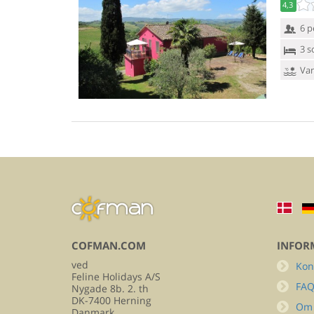
4,3
6 p
3 s
Van
COFMAN.COM
INFOR
ved
Kon
Feline Holidays A/S
FA
Nygade 8b. 2. th
DK-7400 Herning
Om
Danmark