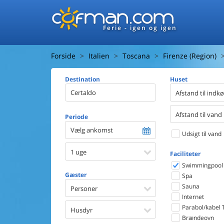
Ferie - igen og igen
Forside
Italien
Toscana
Firenze (Region)
Destination
Huset
Afstand til indk
Afstand til vand
Periode
Vælg ankomst
Udsigt til vand
1 uge
Faciliteter
Swimmingpool
Gæster
Spa
Sauna
Personer
Internet
Parabol/kabel 
Husdyr
Brændeovn