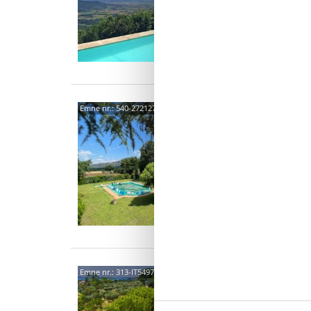
4 s
Stra
Emne nr.:
540-272127-190225
Stra
6 p
3 s
5204
Emne nr.:
313-IT5497.175.1
5,0