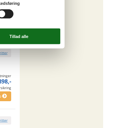
edsføring
tninger
538,-
rsikring
ersoner
o
ritter
tninger
898,-
rsikring
o
ritter