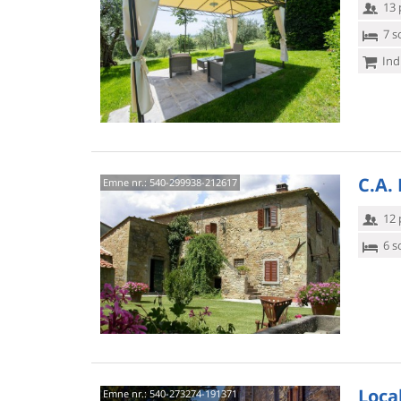
13 
7 s
Ind
C.A.
Emne nr.:
540-299938-212617
12 
6 s
Local
Emne nr.:
540-273274-191371