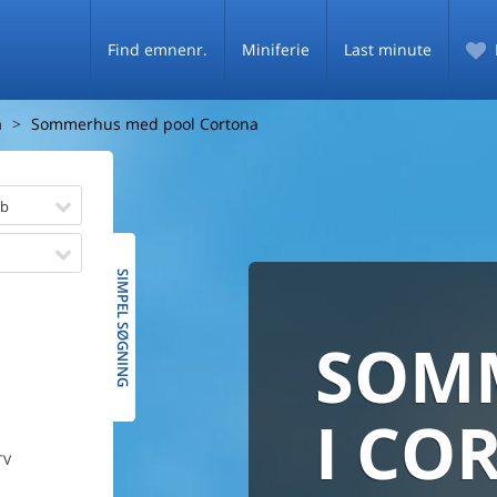
Find emnenr.
Miniferie
Last minute
a
Sommerhus med pool Cortona
øb
SIMPEL SØGNING
SOM
SOMM
HELE D
SOMMER
MED
I CO
De fleste danske
TV
PRISG