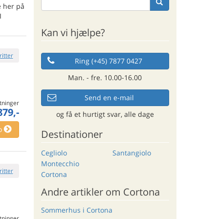
e her på
I
Kan vi hjælpe?
ritter
Ring (+45) 7877 0427
Man. - fre. 10.00-16.00
Send en e-mail
tninger
879,-
og få et hurtigt svar, alle dage
o
Destinationer
Cegliolo
Santangiolo
Montecchio
ritter
Cortona
Andre artikler om Cortona
Sommerhus i Cortona
tninger