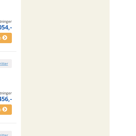
tninger
054,-
o
ritter
tninger
456,-
o
ritter