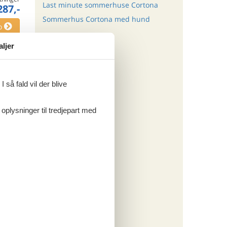
Last minute sommerhuse Cortona
287,-
Sommerhus Cortona med hund
o
aljer
ritter
 så fald vil der blive
tninger
755,-
 oplysninger til tredjepart med
rsikring
ersoner
o
ritter