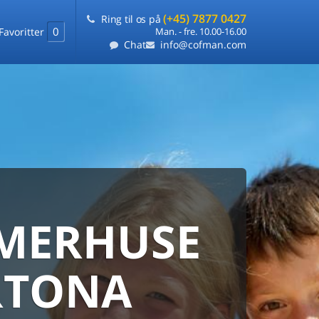
(+45) 7877 0427
Ring til os på
0
Favoritter
Man. - fre. 10.00-16.00
Chat
info@cofman.com
MERHUSE
ERHUS
ANMARKS
HUSUDLEJNING
RTONA
 sommerhuse samlet på ét sted
ARANTI