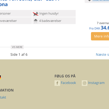
ona
ersoner
Ingen husdyr
oveværelser
4 badeværelser
7 overna
34.
Fra
DKK
Mere inf
VIS MERE
Side 1 af 6
Næste s
FØLG OS PÅ
Facebook
Instagram
MATION
takt
Q