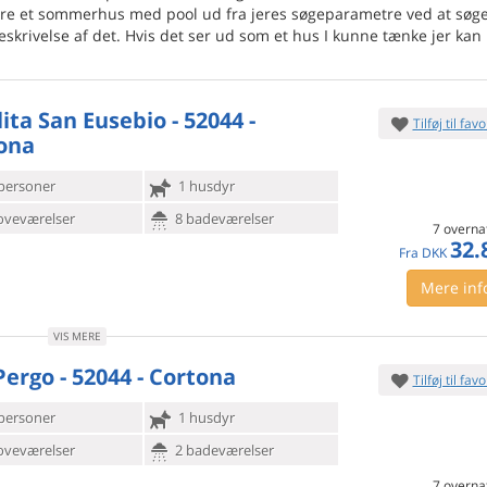
vere et sommerhus med pool ud fra jeres søgeparametre ved at søg
skrivelse af det. Hvis det ser ud som et hus I kunne tænke jer kan 
ita San Eusebio - 52044 -
Tilføj til favo
ona
personer
1 husdyr
oveværelser
8 badeværelser
7 overna
32.
Fra
DKK
Mere inf
VIS MERE
Pergo - 52044 - Cortona
Tilføj til favo
personer
1 husdyr
oveværelser
2 badeværelser
7 overna