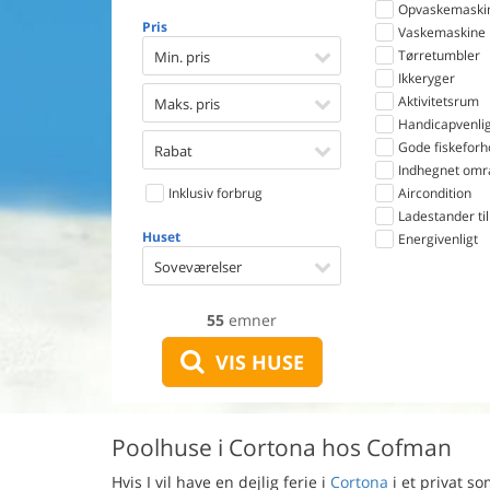
Opvaskemaski
Pris
Vaskemaskine
Tørretumbler
Min. pris
Ikkeryger
Aktivitetsrum
Maks. pris
Handicapvenlig
Gode fiskeforh
Rabat
Indhegnet omr
Inklusiv forbrug
Aircondition
Ladestander til 
Huset
Energivenligt
Soveværelser
55
emner
VIS HUSE
Poolhuse i Cortona hos Cofman
Hvis I vil have en dejlig ferie i
Cortona
i et privat s