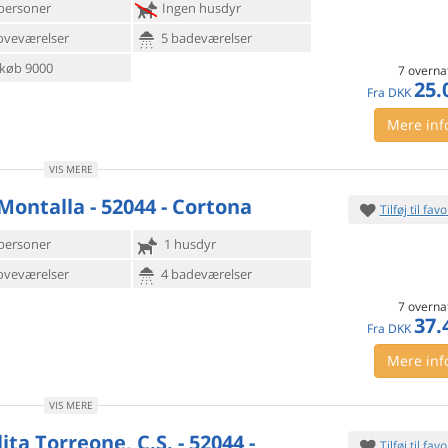
personer
Ingen husdyr
oveværelser
5 badeværelser
køb 9000
7 overna
25.
Fra
DKK
Mere inf
VIS MERE
 Montalla - 52044 - Cortona
Tilføj til favo
personer
1 husdyr
oveværelser
4 badeværelser
7 overna
37.
Fra
DKK
Mere inf
VIS MERE
ita Torreone, C.S. - 52044 -
Tilføj til favo