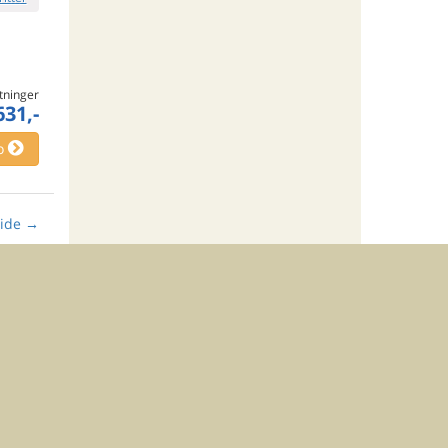
tninger
631,-
o
ide
→