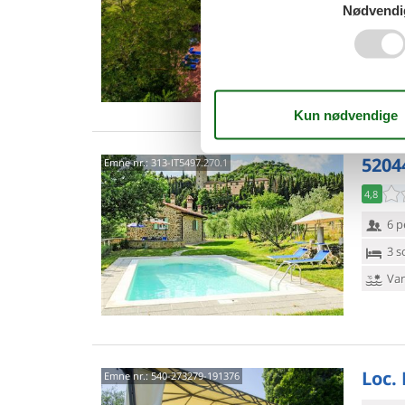
Nødvendi
15 
8 s
Van
5204
Emne nr.:
313-IT5497.270.1
4,8
6 p
3 s
Van
Loc. 
Emne nr.:
540-273279-191376