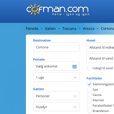
Ferie - igen og igen
Forside
Italien
Toscana
Arezzo
Corton
Destination
Huset
Afstand til indk
Afstand til vand
Periode
Vælg ankomst
Udsigt til vand
1 uge
Faciliteter
Swimmingpool
Gæster
Spa
Sauna
Personer
Internet
Parabol/kabel 
Husdyr
Brændeovn