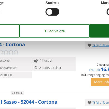
ge
Statistik
Mark
personer
1 husdyr
7 overna
16.
Fra
DKK
oveværelser
7 badeværelser
Inkl. rengøring og fo
d 13000
15
p
Mere inf
VIS MERE
4 - Cortona
Tilføj til favo
ersoner
1 husdyr
7 overna
oveværelser
2 badeværelser
16.
Fra
DKK
d 10000
Inkl. rengøring og fo
Mere inf
VIS MERE
Il Sasso - 52044 - Cortona
Tilføj til favo