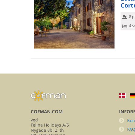
Cort
8 p
4 s
COFMAN.COM
INFOR
ved
Kon
Feline Holidays A/S
FA
Nygade 8b. 2. th