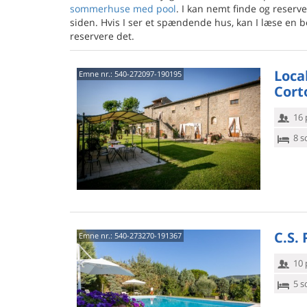
sommerhuse med pool
. I kan nemt finde og reser
siden. Hvis I ser et spændende hus, kan I læse en be
reservere det.
Local
Emne nr.:
540-272097-190195
Cort
16 
8 s
C.S. 
Emne nr.:
540-273270-191367
10 
5 s