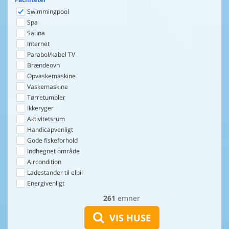
Swimmingpool
Spa
Sauna
Internet
Parabol/kabel TV
Brændeovn
Opvaskemaskine
Vaskemaskine
Tørretumbler
Ikkeryger
Aktivitetsrum
Handicapvenligt
Gode fiskeforhold
Indhegnet område
Aircondition
Ladestander til elbil
Energivenligt
261
emner
VIS HUSE