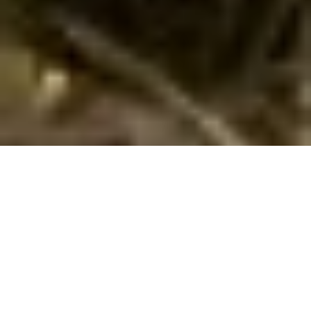
Bestil vidunderligt sommerhus med pool i
Dordogne
Find og bestil her poolhuse i
Dordogne
i
Région Aquitaine
.
Her har vi 258
sommerhuse med pool
. Angiv det ønskede