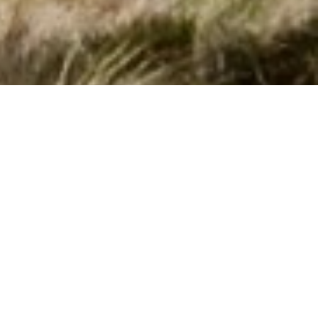
Sommerhuse med pool i Driesprong
gennem Cofman
Find og book her sommerhuse med pool i
Driesprong
. Vælg
her mellem 32 poolhuse. Udfyld det ønskede tidsrum og
andre søgekriterier - og tryk på
Vis huse
. Nu ser du listen over
alle sommerhuse med pool i Driesprong med de valgte
søgekriterier. Tryk på det enkelte hus for at læse
husbeskrivelsen.