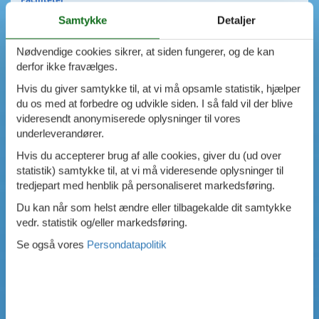
Swimmingpool
Samtykke
Detaljer
Spa
Sauna
Nødvendige cookies sikrer, at siden fungerer, og de kan
Internet
derfor ikke fravælges.
Parabol/kabel TV
Hvis du giver samtykke til, at vi må opsamle statistik, hjælper
Brændeovn
du os med at forbedre og udvikle siden. I så fald vil der blive
Opvaskemaskine
videresendt anonymiserede oplysninger til vores
Vaskemaskine
underleverandører.
Tørretumbler
Ikkeryger
Hvis du accepterer brug af alle cookies, giver du (ud over
Aktivitetsrum
statistik) samtykke til, at vi må videresende oplysninger til
Handicapvenligt
tredjepart med henblik på personaliseret markedsføring.
Gode fiskeforhold
Du kan når som helst ændre eller tilbagekalde dit samtykke
Indhegnet område
vedr. statistik og/eller markedsføring.
Aircondition
Ladestander til elbil
Se også vores
Persondatapolitik
Energivenligt
0
emner
VIS HUSE