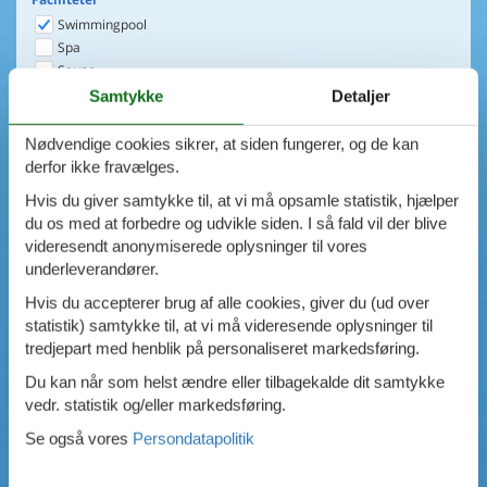
Swimmingpool
Spa
Sauna
Internet
Samtykke
Detaljer
Parabol/kabel TV
Brændeovn
Nødvendige cookies sikrer, at siden fungerer, og de kan
Opvaskemaskine
derfor ikke fravælges.
Vaskemaskine
Hvis du giver samtykke til, at vi må opsamle statistik, hjælper
Tørretumbler
du os med at forbedre og udvikle siden. I så fald vil der blive
Ikkeryger
videresendt anonymiserede oplysninger til vores
Aktivitetsrum
underleverandører.
Handicapvenligt
Gode fiskeforhold
Hvis du accepterer brug af alle cookies, giver du (ud over
Indhegnet område
statistik) samtykke til, at vi må videresende oplysninger til
Aircondition
tredjepart med henblik på personaliseret markedsføring.
Ladestander til elbil
Du kan når som helst ændre eller tilbagekalde dit samtykke
Energivenligt
vedr. statistik og/eller markedsføring.
0
emner
Se også vores
Persondatapolitik
VIS HUSE