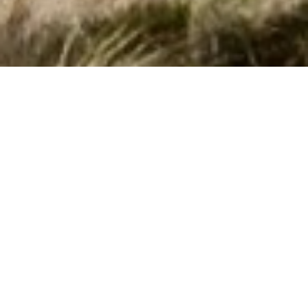
Poolhuse i Fontclara gennem Cofman
Hvis I ønsker en skøn ferie i
Fontclara
i et privat poolhus, så
har I muligheden hos os. Her i Fontclara har vi 38
poolhuse
. I
kan let finde og leje et sommerhus med pool ud fra jeres
søgekriterier ved at søge her på siden. Hvis I ser et
spændende hus, kan I læse en beskrivelse af det. Hvis det
lever op til jeres ønsker kan I leje det.
Side 1 af 0