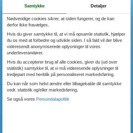
Samtykke
Detaljer
Swimmingpool
Spa
Nødvendige cookies sikrer, at siden fungerer, og de kan
Sauna
derfor ikke fravælges.
Internet
Parabol/kabel TV
Hvis du giver samtykke til, at vi må opsamle statistik, hjælper
Brændeovn
du os med at forbedre og udvikle siden. I så fald vil der blive
Opvaskemaskine
videresendt anonymiserede oplysninger til vores
Vaskemaskine
underleverandører.
Tørretumbler
Hvis du accepterer brug af alle cookies, giver du (ud over
Ikkeryger
statistik) samtykke til, at vi må videresende oplysninger til
Aktivitetsrum
tredjepart med henblik på personaliseret markedsføring.
Handicapvenligt
Gode fiskeforhold
Du kan når som helst ændre eller tilbagekalde dit samtykke
Indhegnet område
vedr. statistik og/eller markedsføring.
Aircondition
Se også vores
Persondatapolitik
Ladestander til elbil
Energivenligt
0
emner
VIS HUSE