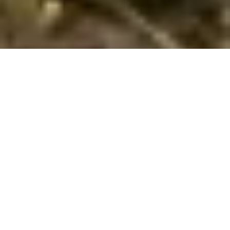
Lej privat sommerhus med pool i
Friedrichssegen
Hvis I vil have en skøn ferie i
Friedrichssegen
i
Rhineland-
Palatinate
i et privat poolhus, så har I muligheden hos os. Her
i Friedrichssegen har vi 49 poolhuse. I kan nemt finde og
bestille et poolhus ud fra jeres søgekriterier ved at søge her
på siden. Finder I et interessant hus, kan I læse mere om det.
Hvis det ser ud som et hus I kunne tænke jer kan I bestille
det.