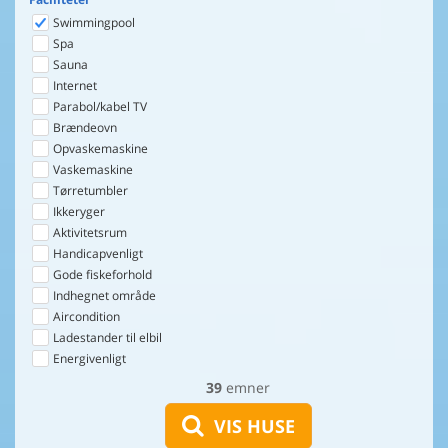
Swimmingpool
Spa
Sauna
Internet
Parabol/kabel TV
Brændeovn
Opvaskemaskine
Vaskemaskine
Tørretumbler
Ikkeryger
Aktivitetsrum
Handicapvenligt
Gode fiskeforhold
Indhegnet område
Aircondition
Ladestander til elbil
Energivenligt
39
emner
VIS HUSE