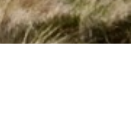
Sommerhuse med pool i Gorizia hos
Cofman
Book her et vidunderligt sommerhus med pool i
Gorizia
. Her
har vi 46 poolhuse. Udfyld den ønskede lejeperiode og andre
søgekriterier - og tryk på
Vis huse
. Nu ser du listen over alle
sommerhuse med pool i Gorizia med de valgte søgekriterier.
Klik på et hus for at læse husbeskrivelsen.