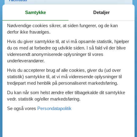
Swimmingpool
Samtykke
Detaljer
Spa
Sauna
Nødvendige cookies sikrer, at siden fungerer, og de kan
Internet
derfor ikke fravælges.
Parabol/kabel TV
Brændeovn
Hvis du giver samtykke til, at vi må opsamle statistik, hjælper
Opvaskemaskine
du os med at forbedre og udvikle siden. I så fald vil der blive
Vaskemaskine
videresendt anonymiserede oplysninger til vores
Tørretumbler
underleverandører.
Ikkeryger
Hvis du accepterer brug af alle cookies, giver du (ud over
Aktivitetsrum
statistik) samtykke til, at vi må videresende oplysninger til
Handicapvenligt
tredjepart med henblik på personaliseret markedsføring.
Gode fiskeforhold
Indhegnet område
Du kan når som helst ændre eller tilbagekalde dit samtykke
Aircondition
vedr. statistik og/eller markedsføring.
Ladestander til elbil
Se også vores
Persondatapolitik
Energivenligt
0
emner
VIS HUSE