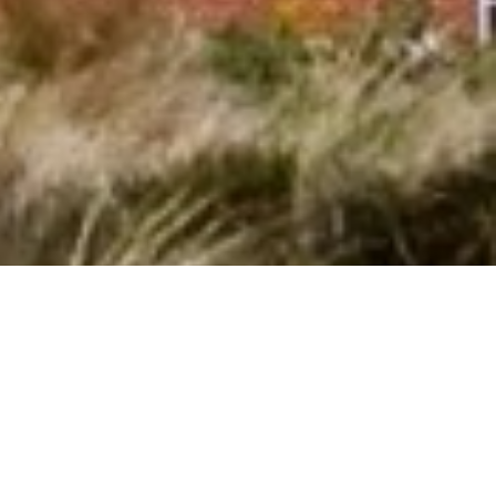
Lej et fantastisk sommerhus med pool i
Haría
Vil I have et privat sommerhus med pool i
Haría
? Så er I det