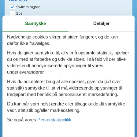
Swimmingpool
Spa
Sauna
Samtykke
Detaljer
Internet
Parabol/kabel TV
Nødvendige cookies sikrer, at siden fungerer, og de kan
Brændeovn
derfor ikke fravælges.
Opvaskemaskine
Vaskemaskine
Hvis du giver samtykke til, at vi må opsamle statistik, hjælper
Tørretumbler
du os med at forbedre og udvikle siden. I så fald vil der blive
Ikkeryger
videresendt anonymiserede oplysninger til vores
Aktivitetsrum
underleverandører.
Handicapvenligt
Hvis du accepterer brug af alle cookies, giver du (ud over
Gode fiskeforhold
statistik) samtykke til, at vi må videresende oplysninger til
Indhegnet område
tredjepart med henblik på personaliseret markedsføring.
Aircondition
Ladestander til elbil
Du kan når som helst ændre eller tilbagekalde dit samtykke
Energivenligt
vedr. statistik og/eller markedsføring.
0
emner
Se også vores
Persondatapolitik
VIS HUSE