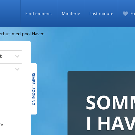
Find emnenr.
Miniferie
Last minute
Fa
rhus med pool Haven
øb
SIMPEL SØGNING
SOM
SOMM
HELE 
MED
SOMM
I HA
TV
PRISG
De fleste danske