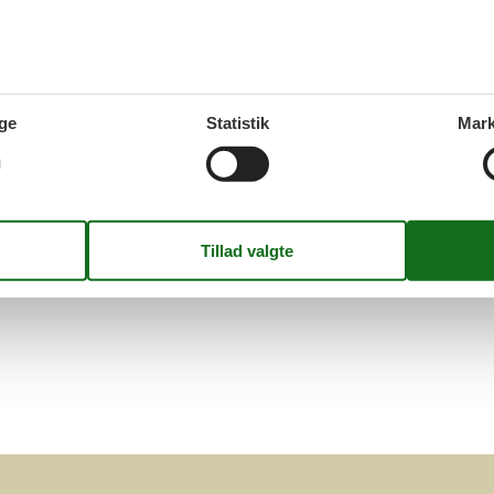
du en liste over alle sommerhuse med pool i Häven med de valgte
en beskrivelse af det.
Side 1 af 0
ge
Statistik
Mark