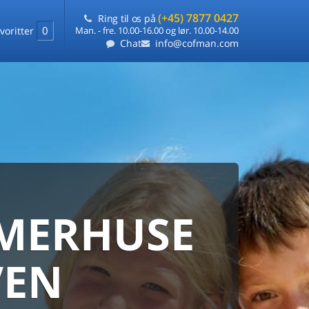
(+45) 7877 0427
Ring til os på
0
voritter
Man. - fre. 10.00-16.00 og lør. 10.00-14.00
Chat
info@cofman.com
MERHUSE
ERHUS
DANMARKS
ERHUSUDLEJNING
VEN
ARANTI
 sommerhuse samlet på ét sted