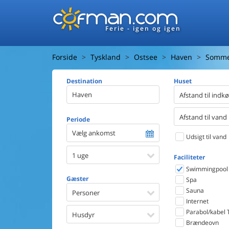
Ferie - igen og igen
Forside
Tyskland
Ostsee
Haven
Somme
Destination
Huset
Afstand til indk
Afstand til vand
Periode
Vælg ankomst
Udsigt til vand
1 uge
Faciliteter
Swimmingpool
Gæster
Spa
Sauna
Personer
Internet
Parabol/kabel 
Husdyr
Brændeovn