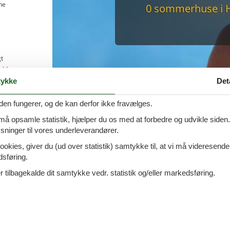
ne
0 sommerhuse i 
Du får altid dit 
pris
t
old
åde
ykke
Det
elbil
den fungerer, og de kan derfor ikke fravælges.
 må opsamle statistik, hjælper du os med at forbedre og udvikle siden. I
ninger til vores underleverandører.
ookies, giver du (ud over statistik) samtykke til, at vi må videresende
dsføring.
 tilbagekalde dit samtykke vedr. statistik og/eller markedsføring.
 Vælg her mellem 8 sommerhuse med pool. Indtast det ønskede tid