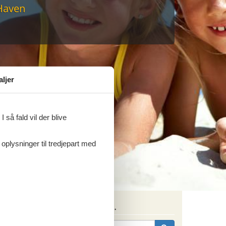
Haven
sommerhus til markedets laveste
aljer
 så fald vil der blive
 oplysninger til tredjepart med
Søg efter husnr.
srum og