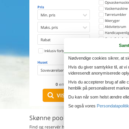
Opvaskemaski
Pris
Vaskemaskine
Tørretumbler
Min. pris
Ikkeryger
Aktivitetsrum
Maks. pris
Handicapvenlig
Gode fiskeforh
Rabat
Indhegnet omr
Samt
Inklusiv forbrug
Aircondition
Ladestander til 
Nødvendige cookies sikrer, at si
Huset
Energivenligt
Hvis du giver samtykke til, at vi
Soveværelser
videresendt anonymiserede oplys
Hvis du accepterer brug af alle c
0
emner
henblik på personaliseret marke
VIS HUSE
Du kan når som helst ændre eller
Se også vores
Persondatapolitik
Skønne poolhuse i Häven udlejes
Find og reservér her poolhuse i
Häven
i
Baltic Sea
.