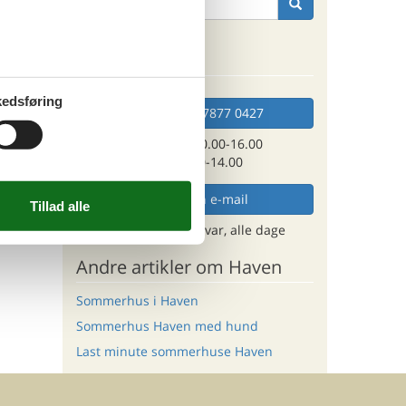
Kan vi hjælpe?
edsføring
Ring (+45) 7877 0427
Man. - fre. 10.00-16.00
Lør. 10.00-14.00
Send en e-mail
og få et hurtigt svar, alle dage
Andre artikler om Haven
Sommerhus i Haven
Sommerhus Haven med hund
Last minute sommerhuse Haven