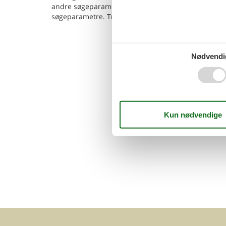
andre søgeparametre - og klik på
Vis huse
. Så får 
søgeparametre. Tryk på det enkelte hus for at læse 
Nødvendi