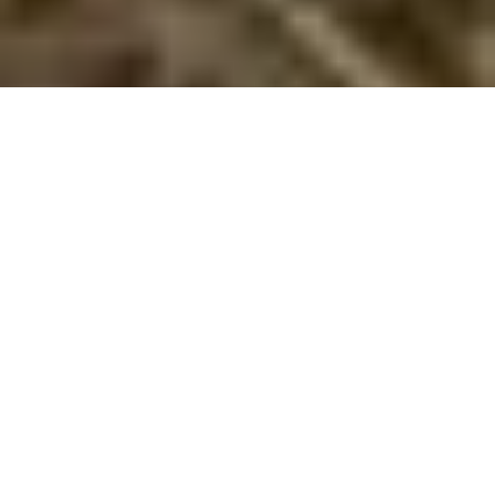
Sommerhus med pool i Asserbo
Dyk ned i luksussen i et sommerhus med pool i Asserbo, hvor
komfort og privatliv går hånd i hånd for en uforglemmelig ferie!
Nyd en luksuriøs ferieoplevelse i et af vores sommerhuse
med pool i Asserbo, hvor komfort møder natur i et perfekt
ferieparadis. Disse eksklusive sommerhuse er designet til at
give dig og din familie en afslappende og uforglemmelig ferie
i hjertet af en af Danmarks mest naturskønne regioner.
Luksuriøs Indendørs Pool