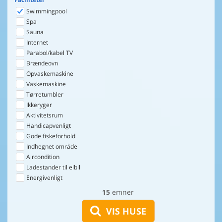
Swimmingpool
Spa
Sauna
Internet
Parabol/kabel TV
Brændeovn
Opvaskemaskine
Vaskemaskine
Tørretumbler
Ikkeryger
Aktivitetsrum
Handicapvenligt
Gode fiskeforhold
Indhegnet område
Aircondition
Ladestander til elbil
Energivenligt
15
emner
VIS HUSE