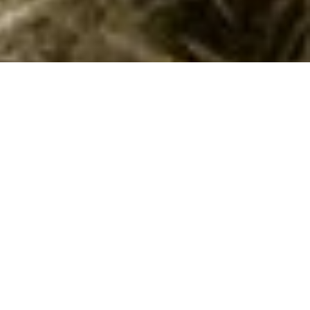
Sommerhus med pool i Gjerrild
Oplev ferie med pool i Gjerrild! Sommerhuse med luksus,
naturskønne omgivelser og spændende aktiviteter venter på dig.
Forkæl dig selv og din familie med en ferie i et sommerhus
med pool i det idylliske Gjerrild på Djursland. Her kan du
kombinere luksus, afslapning og smukke omgivelser med
muligheden for at udforske et område fyldt med oplevelser.
Et sommerhus med pool i Gjerrild er den perfekte base for en
ferie, der overgår alle forventninger.