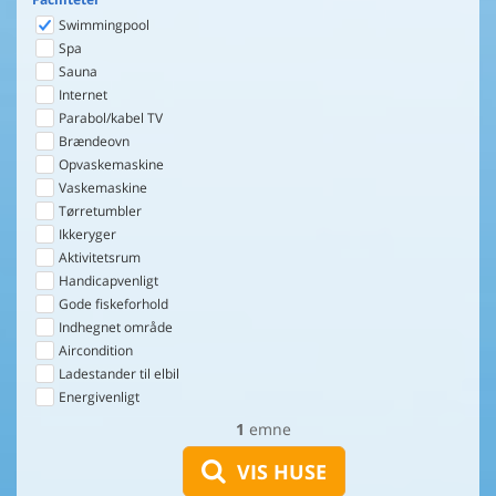
Swimmingpool
Spa
Sauna
Internet
Parabol/kabel TV
Brændeovn
Opvaskemaskine
Vaskemaskine
Tørretumbler
Ikkeryger
Aktivitetsrum
Handicapvenligt
Gode fiskeforhold
Indhegnet område
Aircondition
Ladestander til elbil
Energivenligt
1
emne
VIS HUSE