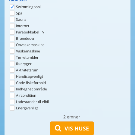
Swimmingpool
Spa
Sauna
Internet
Parabol/kabel TV
Brændeovn
Opvaskemaskine
Vaskemaskine
Tørretumbler
Ikkeryger
Aktivitetsrum
Handicapvenligt
Gode fiskeforhold
Indhegnet område
Aircondition
Ladestander til elbil
Energivenligt
2
emner
VIS HUSE