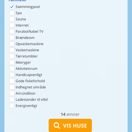
Swimmingpool
Spa
Sauna
Internet
Parabol/kabel TV
Brændeovn
Opvaskemaskine
Vaskemaskine
Tørretumbler
Ikkeryger
Aktivitetsrum
Handicapvenligt
Gode fiskeforhold
Indhegnet område
Aircondition
Ladestander til elbil
Energivenligt
14
emner
VIS HUSE