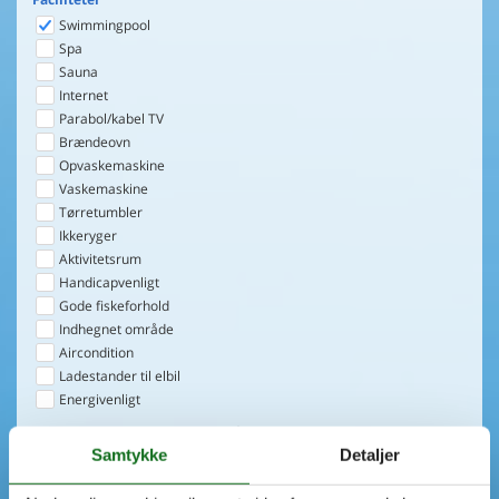
Swimmingpool
Spa
Sauna
Internet
Parabol/kabel TV
Brændeovn
Opvaskemaskine
Vaskemaskine
Tørretumbler
Ikkeryger
Aktivitetsrum
Handicapvenligt
Gode fiskeforhold
Indhegnet område
Aircondition
Ladestander til elbil
Energivenligt
0
emner
Samtykke
Detaljer
VIS HUSE