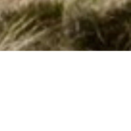
Sommerhus med pool i Jungshoved
Opdag den ultimative afslapningsferie i Jungshoved med et
luksuriøst sommerhus udstyret med egen pool. Perfekt til både
sommer og vinter!
Jungshoved, en skjult perle på Sydsjællands kyst, tilbyder nu
en luksuriøs mulighed for at nyde ferien i et sommerhus med