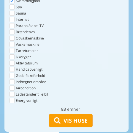
Swimmingpool
Spa
Sauna
Internet
Parabol/kabel TV
Brændeovn
Opvaskemaskine
Vaskemaskine
Tørretumbler
Ikkeryger
Aktivitetsrum
Handicapvenligt
Gode fiskeforhold
Indhegnet område
Aircondition
Ladestander til elbil
Energivenligt
83
emner
VIS HUSE