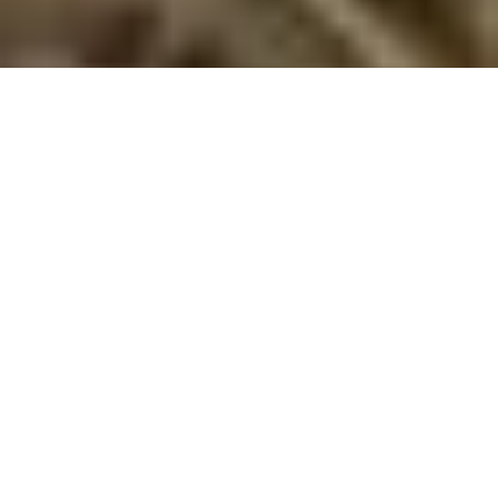
Sommerhus med pool i Norge
Oplev Norge fra et sommerhus med pool. Nyd afslapning, luksus
og eventyr i storslåede omgivelser – den perfekte ferie for hele
familien.
Drømmer du om at kombinere luksus og naturoplevelser? Et
sommerhus med pool i Norge giver dig mulighed for at nyde
afslapning og komfort i storslåede omgivelser. Med en privat
pool kan du skabe en ferie, hvor ro og fornøjelse går hånd i
hånd, samtidig med at du har friheden til at udforske Norges
smukke natur og spændende attraktioner.
Fordelene ved et sommerhus med pool