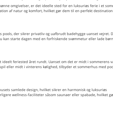
ne omgivelser, er det ideelle sted for en luksuriøs ferie i et s
n af natur og komfort, hvilket gør dem til en perfekt destination f
ools, der sikrer privatliv og uafbrudt badehygge uanset vejret. D
r du kan starte dagen med en forfriskende svømmetur eller lade bør
t ideelt feriested året rundt. Uanset om det er midt i sommerens 
spil eller midt i vinterens kølighed, tilbyder et sommerhus med po
usets samlede design, hvilket sikrer en harmonisk og luksuriøs
igere wellness-faciliteter såsom saunaer eller spabade, hvilket gø