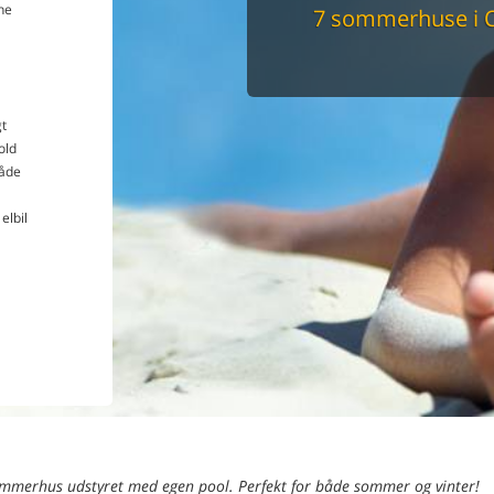
ne
7 sommerhuse i 
Du får altid dit 
pris
t
old
åde
elbil
ommerhus udstyret med egen pool. Perfekt for både sommer og vinter!