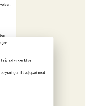
velser.
 den
aljer
ritter
 så fald vil der blive
 oplysninger til tredjepart med
tninger
580,-