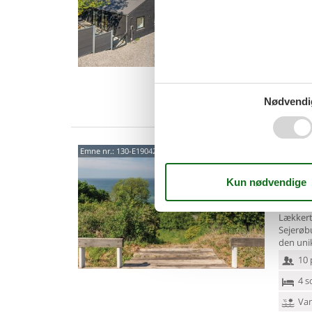
Spænden
område 
skrånin
26 
8 s
Van
Nødvendi
Feri
Emne nr.:
130-E19042
pano
Skelba
3,3
Lækkert
Sejerøbu
den uni
10 
4 s
Van