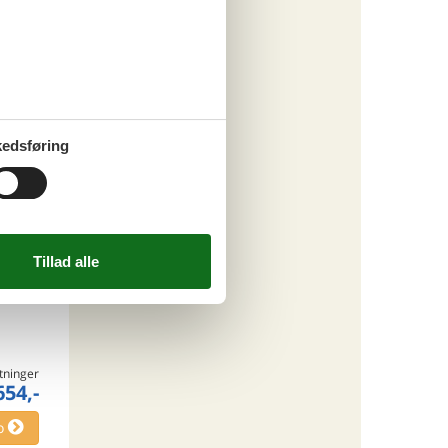
tninger
074,-
engøring
o
edsføring
ritter
tninger
654,-
o