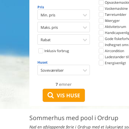
Opvaskemaski
Pris
Vaskemaskine
Tørretumbler
Min. pris
Ikkeryger
Aktivitetsrum
Maks. pris
Handicapvenlig
Gode fiskeforh
Rabat
Indhegnet omr
Inklusiv forbrug
Aircondition
Ladestander til 
Huset
Energivenligt
Soveværelser
7
emner
VIS HUSE
Sommerhus med pool i Ordrup
Nyd en afslappende ferie i Ordrup med et luksuriøst s