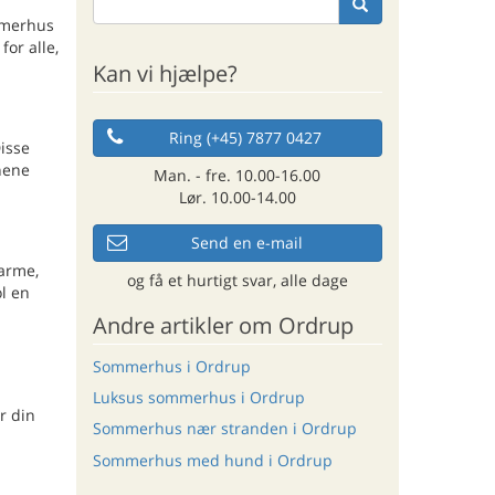
ommerhus
or alle,
Kan vi hjælpe?
Ring (+45) 7877 0427
isse
nene
Man. - fre. 10.00-16.00
Lør. 10.00-14.00
Send en e-mail
varme,
og få et hurtigt svar, alle dage
ol en
Andre artikler om Ordrup
Sommerhus i Ordrup
Luksus sommerhus i Ordrup
r din
Sommerhus nær stranden i Ordrup
Sommerhus med hund i Ordrup