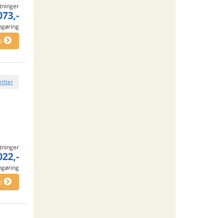
tninger
073,-
engøring
o
ritter
tninger
022,-
engøring
o