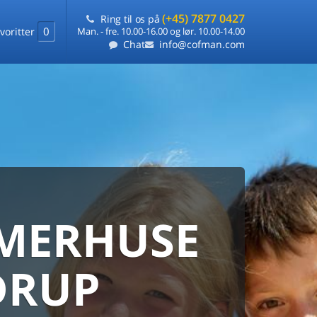
(+45) 7877 0427
Ring til os på
0
voritter
Man. - fre. 10.00-16.00 og lør. 10.00-14.00
Chat
info@cofman.com
MERHUSE
ERHUS
ANMARKS
HUSUDLEJNING
DRUP
 sommerhuse samlet på ét sted
ARANTI