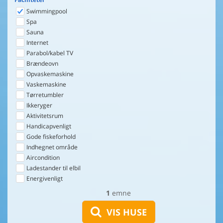
Swimmingpool
Spa
Sauna
Internet
Parabol/kabel TV
Brændeovn
Opvaskemaskine
Vaskemaskine
Tørretumbler
Ikkeryger
Aktivitetsrum
Handicapvenligt
Gode fiskeforhold
Indhegnet område
Aircondition
Ladestander til elbil
Energivenligt
1
emne
VIS HUSE