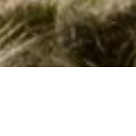
Sommerhus med pool i Roslev
Drømmer du om en ferie med pool, natur og sjove oplevelser? Lej
et luksuriøst sommerhus i Roslev og skab fantastiske minder!