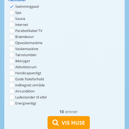
Swimmingpool
Spa
Sauna
Internet
Parabol/kabel TV
Brændeovn
Opvaskemaskine
Vaskemaskine
Tørretumbler
Ikkeryger
Aktivitetsrum
Handicapvenligt
Gode fiskeforhold
Indhegnet område
Aircondition
Ladestander til elbil
Energivenligt
10
emner
VIS HUSE