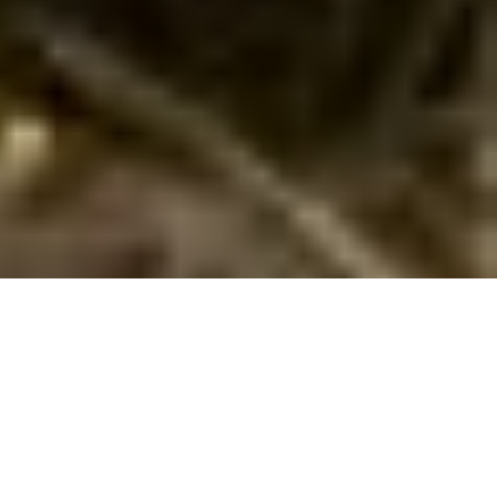
Sommerhus med pool i Skodbjerge
Forkæl familien med et sommerhus med pool i Skodbjerge. Privat