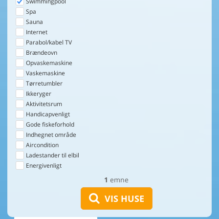
Swimmingpool
Spa
Sauna
Internet
Parabol/kabel TV
Brændeovn
Opvaskemaskine
Vaskemaskine
Tørretumbler
Ikkeryger
Aktivitetsrum
Handicapvenligt
Gode fiskeforhold
Indhegnet område
Aircondition
Ladestander til elbil
Energivenligt
1
emne
VIS HUSE