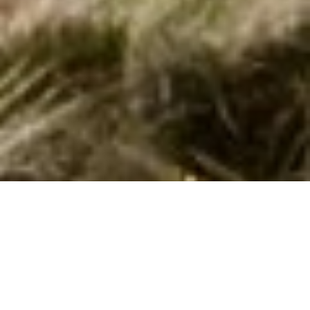
Sommerhus med pool i Toftum Bjerge
Oplev Toftum Bjerge med pool og natur! En ferie fyldt med luksus,
afslapning og familiehygge ved Limfjorden.