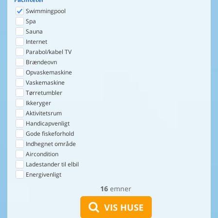
Swimmingpool
Spa
Sauna
Internet
Parabol/kabel TV
Brændeovn
Opvaskemaskine
Vaskemaskine
Tørretumbler
Ikkeryger
Aktivitetsrum
Handicapvenligt
Gode fiskeforhold
Indhegnet område
Aircondition
Ladestander til elbil
Energivenligt
16
emner
VIS HUSE