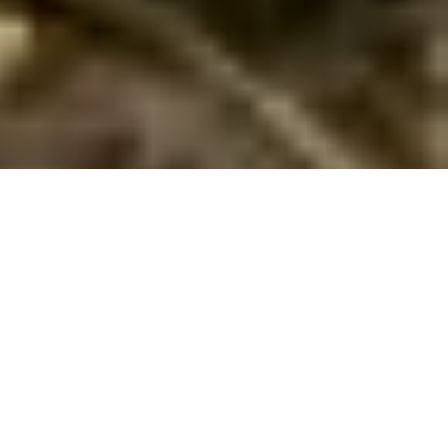
Sommerhus med pool i Tversted
Oplev den ultimative afslapning og sjov i et luksuriøst sommerhus
med pool i Tversted, hvor smuk natur og komfort mødes.
Opdag den ultimative ferieoplevelse med et sommerhus med
pool i Tversted, en skjult perle i Nordjylland. Dette idylliske
område tilbyder ikke kun naturskønne landskaber og brede