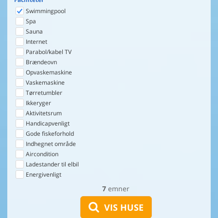
Swimmingpool
Spa
Sauna
Internet
Parabol/kabel TV
Brændeovn
Opvaskemaskine
Vaskemaskine
Tørretumbler
Ikkeryger
Aktivitetsrum
Handicapvenligt
Gode fiskeforhold
Indhegnet område
Aircondition
Ladestander til elbil
Energivenligt
7
emner
VIS HUSE